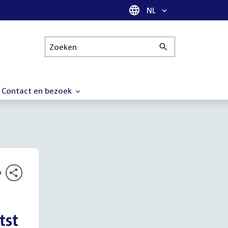
Taal selectie
NL
Zoeken
Contact en bezoek
n
tst