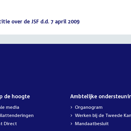
tie over de JSF d.d. 7 april 2009
op de hoogte
Ambtelijke ondersteuni
ale media
Organogram
ilattenderingen
External
Werken bij de Tweede Ka
link:
t Direct
Mandaatbesluit