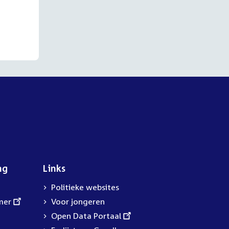
ng
Links
Politieke websites
mer
Voor jongeren
External
Open Data Portaal
link: