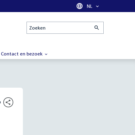
Taal selectie
NL
Zoeken
Contact en bezoek
n