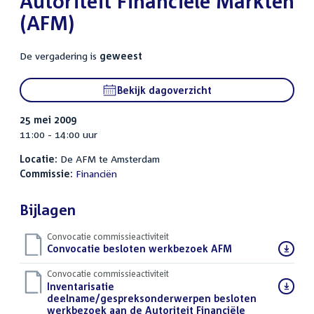
Autoriteit Financiële Markten
(AFM)
De vergadering is
geweest
Bekijk dagoverzicht
25 mei 2009
11:00 - 14:00 uur
Locatie:
De AFM te Amsterdam
Commissie:
Financiën
Bijlagen
Convocatie commissieactiviteit
Download
Convocatie besloten werkbezoek AFM
(PDF)
bestand:
Convocatie commissieactiviteit
Download
Inventarisatie
bestand:
deelname/gespreksonderwerpen besloten
werkbezoek aan de Autoriteit Financiële