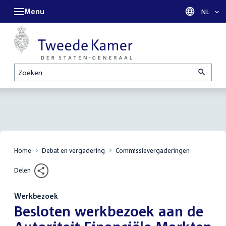
Menu
Taal sel
NL
Zoeken
Home
Debat en vergadering
Commissievergaderingen
Delen
Werkbezoek
:
Besloten werkbezoek aan de