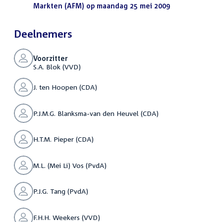
Markten (AFM) op maandag 25 mei 2009
(DOC)
Deelnemers
Voorzitter
S.A. Blok (VVD)
J. ten Hoopen (CDA)
P.J.M.G. Blanksma-van den Heuvel (CDA)
H.T.M. Pieper (CDA)
M.L. (Mei Li) Vos (PvdA)
P.J.G. Tang (PvdA)
F.H.H. Weekers (VVD)