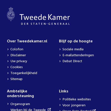
Over Tweedekamer.nl
Blijf op de hoogte
Colofon
Sociale media
Disclaimer
E-mailattenderingen
Uw privacy
Debat Direct
Cookies
Toegankelijkheid
Sitemap
Ambtelijke
Links
ondersteuning
Politieke websites
Organogram
Voor jongeren
External
Werken bij de Tweede
External
Open Data Portaal