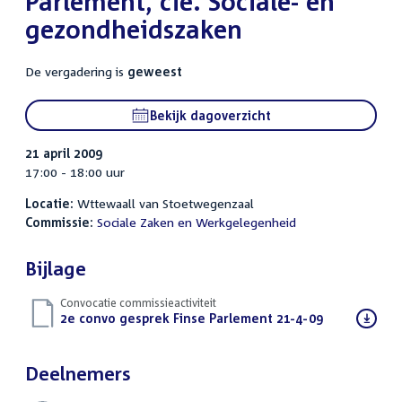
Parlement, cie. Sociale- en
gezondheidszaken
De vergadering is
geweest
Bekijk dagoverzicht
21 april 2009
17:00 - 18:00 uur
Locatie:
Wttewaall van Stoetwegenzaal
Commissie:
Sociale Zaken en Werkgelegenheid
Bijlage
Convocatie commissieactiviteit
Download
2e convo gesprek Finse Parlement 21-4-09
(PDF)
bestand:
Deelnemers