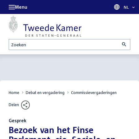
Menu
Taal sel
NL
Zoeken
Home
Debat en vergadering
Commissievergaderingen
Delen
Gesprek
:
Bezoek van het Finse