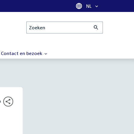
Taal selectie
NL
Zoeken
Contact en bezoek
n