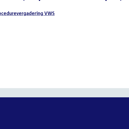
ocedurevergadering VWS
t