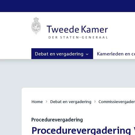
Debat en vergadering
Kamerleden en 
Home
Debat en vergadering
Commissievergader
Procedurevergadering
:
Procedurevergadering V