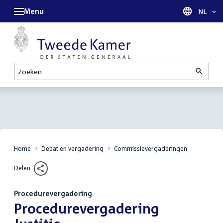
Menu
Taal sel
NL
Zoeken
Home
Debat en vergadering
Commissievergaderingen
Delen
Procedurevergadering
:
Procedurevergadering