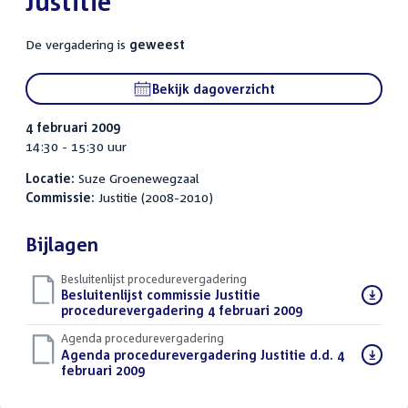
Justitie
De vergadering is
geweest
Bekijk dagoverzicht
4 februari 2009
14:30 - 15:30 uur
Locatie:
Suze Groenewegzaal
Commissie:
Justitie (2008-2010)
Bijlagen
Besluitenlijst procedurevergadering
Download
Besluitenlijst commissie Justitie
bestand:
procedurevergadering 4 februari 2009
(PDF)
Agenda procedurevergadering
Download
Agenda procedurevergadering Justitie d.d. 4
bestand:
februari 2009
(PDF)