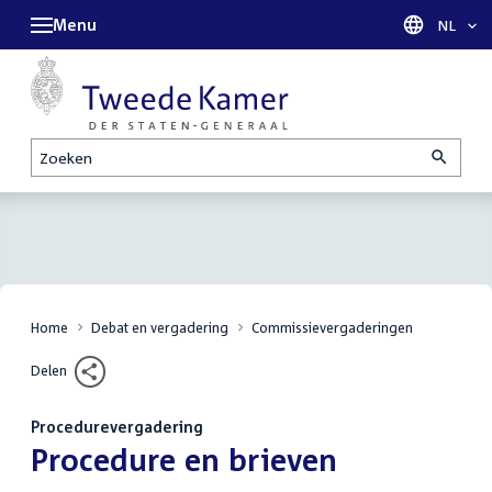
Menu
Taal sel
NL
Zoeken
Home
Debat en vergadering
Commissievergaderingen
Delen
Procedurevergadering
:
Procedure en brieven