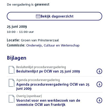
De vergadering is
geweest
Bekijk dagoverzicht
25 juni 2009
10:00 - 11:00 uur
Locatie:
Groen van Prinstererzaal
Commissie:
Onderwijs, Cultuur en Wetenschap
Bijlagen
Besluitenlijst procedurevergadering
Download
Besluitenlijst pv OCW van 25 juni 2009
(PDF)
bestand:
Agenda procedurevergadering
Download
Agenda procedurevergadering OCW van 25
bestand:
juni 2009
(PDF)
Overig (openbaar)
Download
Voorstel voor een werkbezoek van de
bestand:
commissie OCW aan Frankrijk
(DOC)