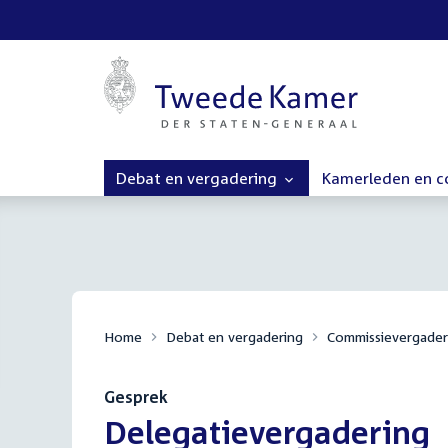
Debat en vergadering
Kamerleden en 
Home
Debat en vergadering
Commissievergader
Gesprek
:
Delegatievergadering