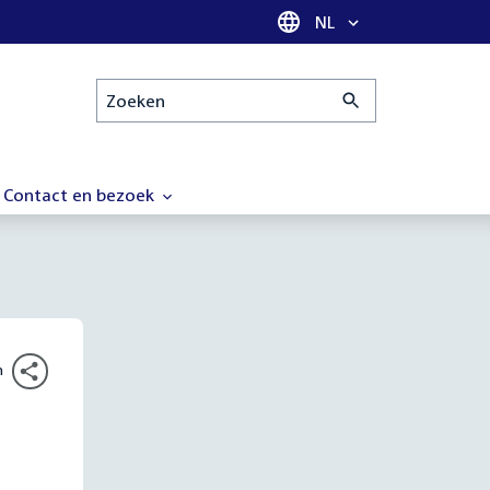
Taal selectie
NL
Zoeken
Contact en bezoek
n