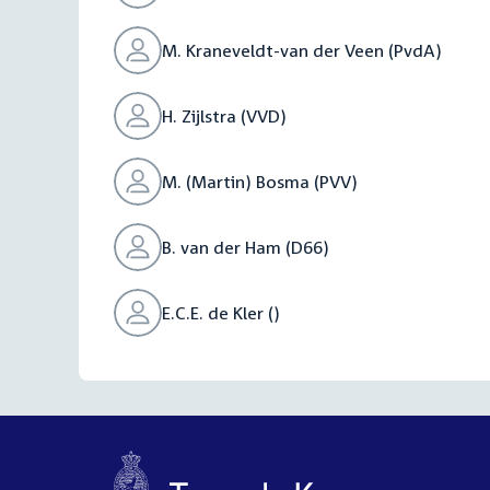
M. Kraneveldt-van der Veen (PvdA)
H. Zijlstra (VVD)
M. (Martin) Bosma (PVV)
B. van der Ham (D66)
E.C.E. de Kler ()