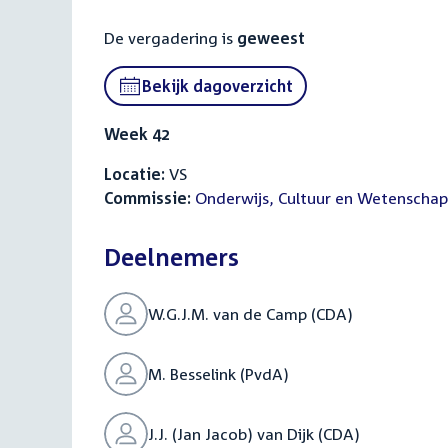
De vergadering is
geweest
Bekijk dagoverzicht
Week 42
Locatie:
VS
Commissie:
Onderwijs, Cultuur en Wetenschap
Deelnemers
W.G.J.M. van de Camp (CDA)
M. Besselink (PvdA)
J.J. (Jan Jacob) van Dijk (CDA)