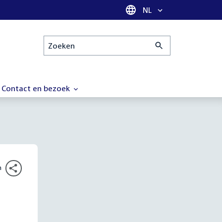
Taal selectie
NL
Zoeken
Contact en bezoek
n