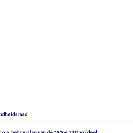
t
ndheidsraad
(PDF)
o.a. het verslag van de 2876e zitting (deel