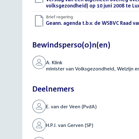
bestand:
volksgezondheid) op 10 juni 2008 te L
Brief regering
Download
Geann. agenda t.b.v. de WSBVC Raad va
bestand:
Bewindsperso(o)n(en)
A. Klink
minister van Volksgezondheid, Welzijn e
Deelnemers
E. van der Veen (PvdA)
H.P.J. van Gerven (SP)