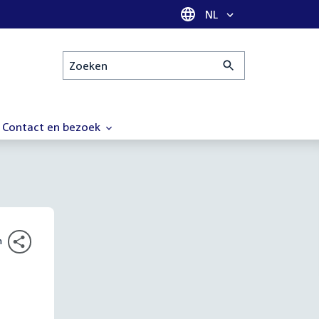
Taal selectie
NL
Zoeken
Contact en bezoek
n