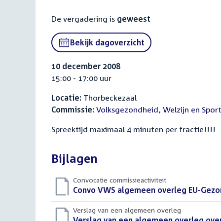
De vergadering is
geweest
Bekijk dagoverzicht
10 december 2008
15:00 - 17:00 uur
Locatie:
Thorbeckezaal
Commissie:
Volksgezondheid, Welzijn en Spor
Spreektijd maximaal 4 minuten per fractie!!!!
Bijlagen
Convocatie commissieactiviteit
Download
Convo VWS algemeen overleg EU-Gezo
bestand:
Verslag van een algemeen overleg
Download
Verslag van een algemeen overleg over 