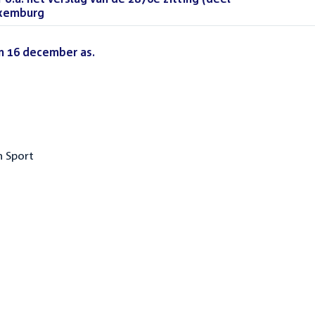
uxemburg
(PDF)
n 16 december as.
(PDF)
n Sport