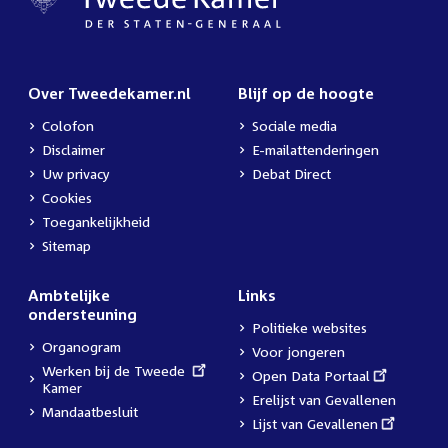
Over Tweedekamer.nl
Blijf op de hoogte
Colofon
Sociale media
Disclaimer
E-mailattenderingen
Uw privacy
Debat Direct
Cookies
Toegankelijkheid
Sitemap
Ambtelijke
Links
ondersteuning
Politieke websites
Organogram
Voor jongeren
External
Werken bij de Tweede
External
Open Data Portaal
link:
Kamer
link:
Erelijst van Gevallenen
Mandaatbesluit
External
Lijst van Gevallenen
link: