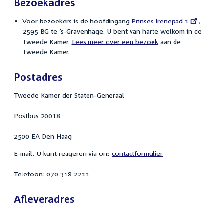
Bezoekadres
Voor bezoekers is de hoofdingang
External
Prinses Irenepad 1
,
2595 BG te ’s-Gravenhage. U bent van harte welkom in de
link:
Tweede Kamer.
Lees meer over een bezoek
aan de
Tweede Kamer.
Postadres
Tweede Kamer der Staten-Generaal
Postbus 20018
2500 EA Den Haag
E-mail: U kunt reageren via ons
contactformulier
Telefoon: 070 318 2211
Afleveradres