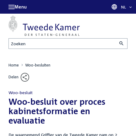
Menu
Taal sel
NL
Zoeken
Home
Woo-besluiten
Delen
Woo-besluit
:
Woo-besluit over proces
kabinetsformatie en
evaluatie
De waarnemend Griffier van de Tweede Kamer nam op 2