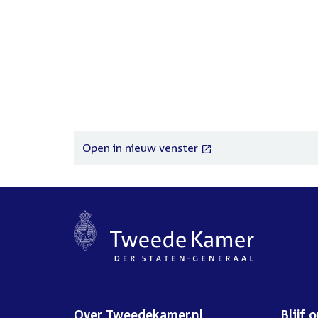
External
Open in nieuw venster
link:
Over Tweedekamer.nl
Blijf 