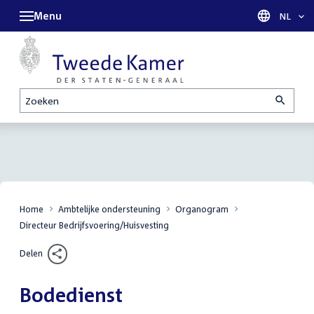
Menu
Taal sel
NL
Zoeken
Home
Ambtelijke ondersteuning
Organogram
Directeur Bedrijfsvoering/Huisvesting
Delen
Bodedienst