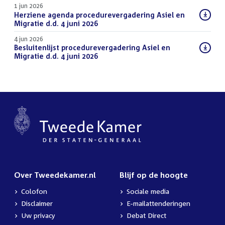
1 jun 2026
Download
Herziene agenda procedurevergadering Asiel en
bestand:
Migratie d.d. 4 juni 2026
(PDF)
4 jun 2026
Download
Besluitenlijst procedurevergadering Asiel en
bestand:
Migratie d.d. 4 juni 2026
(PDF)
Over Tweedekamer.nl
Blijf op de hoogte
Colofon
Sociale media
Disclaimer
E-mailattenderingen
Uw privacy
Debat Direct