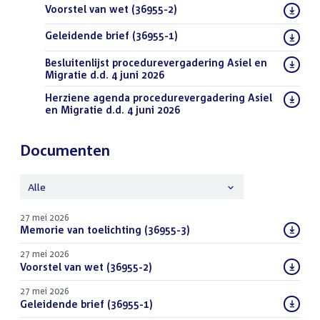
Download
Voorstel van wet (36955-2)
(DOCX)
bestand:
Download
Geleidende brief (36955-1)
(PDF)
bestand:
Download
Besluitenlijst procedurevergadering Asiel en
bestand:
Migratie d.d. 4 juni 2026
(PDF)
Download
Herziene agenda procedurevergadering Asiel
bestand:
en Migratie d.d. 4 juni 2026
(PDF)
Documenten
Alle
27 mei 2026
Download
Memorie van toelichting (36955-3)
(PDF)
bestand:
27 mei 2026
Download
Voorstel van wet (36955-2)
(DOCX)
bestand:
27 mei 2026
Download
Geleidende brief (36955-1)
(PDF)
bestand: