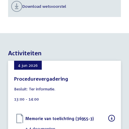
Download wetsvoorstel
Activiteiten
4 jun 2026
Procedurevergadering
8
Besluit: Ter informatie.
augustus
2026
Tijd
13:00 - 14:00
activiteit:
Download
Memorie van toelichting (36955-3)
(PDF)
bestand:
+ 4 documenten