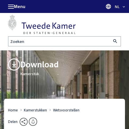
Menu
Taal sel
NL
Zoeken
Download
Kamerstuk
Home
Kamerstukken
Wetsvoorstellen
Delen