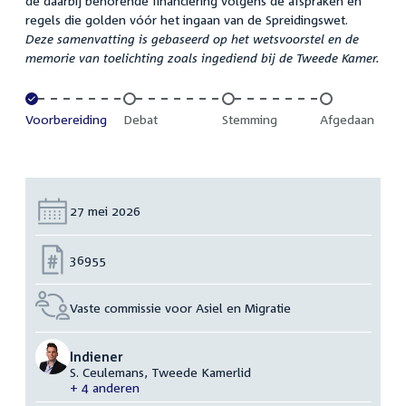
de daarbij behorende financiering volgens de afspraken en
regels die golden vóór het ingaan van de Spreidingswet.
Deze samenvatting is gebaseerd op het wetsvoorstel en de
memorie van toelichting zoals ingediend bij de Tweede Kamer.
Voltooid:
Voorbereiding
Onvoltooid:
Debat
Onvoltooid:
Stemming
Onvoltooid:
Afgedaan
Datum:
27 mei 2026
Nummer:
36955
Vaste commissie voor Asiel en Migratie
Indiener
S. Ceulemans, Tweede Kamerlid
+ 4 anderen