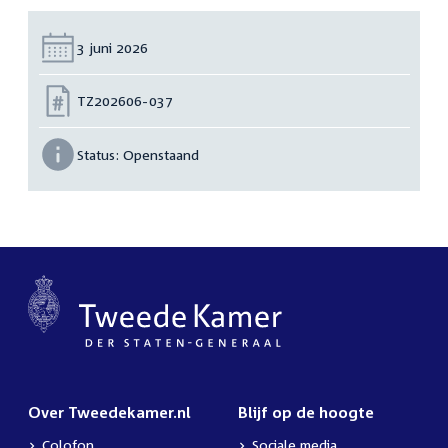
Datum:
3 juni 2026
Nummer:
TZ202606-037
Status:
Openstaand
Over Tweedekamer.nl
Blijf op de hoogte
Colofon
Sociale media