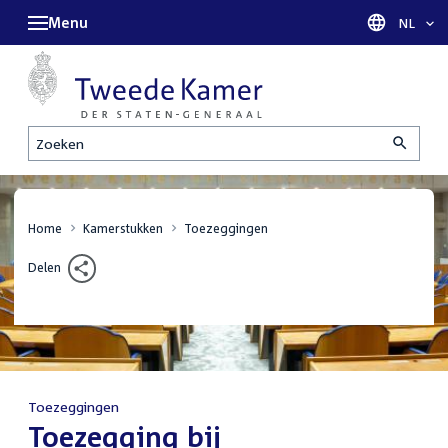
Menu
Taal sel
NL
Zoeken
Home
Kamerstukken
Toezeggingen
Delen
Toezeggingen
:
Toezegging bij