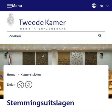
Menu
Taal sel
NL
Zoeken
Home
Kamerstukken
Delen
Stemmingsuitslagen