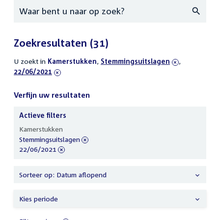
Zoeken
Zoekresultaten
(31)
U zoekt in
actieve
Kamerstukken
,
verwijder
Stemmingsuitslagen
,
verwijder
22/06/2021
filters
filter
filter
Verfijn uw resultaten
Actieve filters
Verfijn
Kamerstukken
uw
verwijder
Stemmingsuitslagen
resultaten
filter
verwijder
22/06/2021
filter
Sorteer op: Datum aflopend
Kies periode