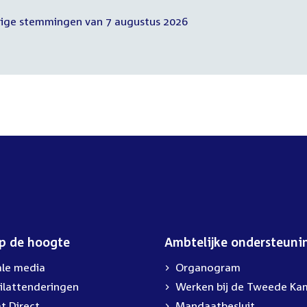
erige stemmingen van 7 augustus 2026
op de hoogte
Ambtelijke ondersteuni
ale media
Organogram
ilattenderingen
Werken bij de Tweede Ka
t Direct
Mandaatbesluit