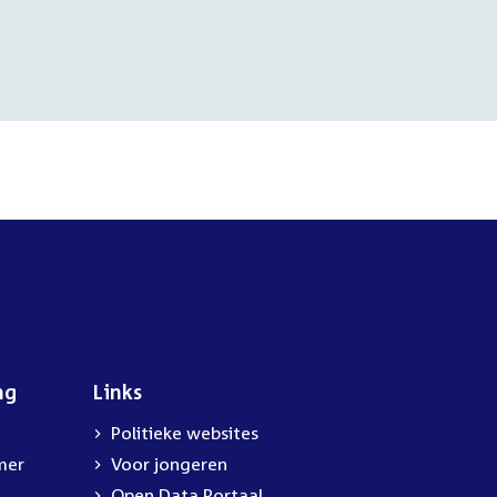
ng
Links
Politieke websites
mer
Voor jongeren
Open Data Portaal