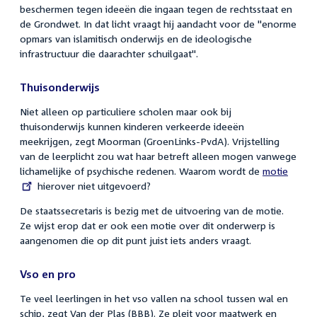
beschermen tegen ideeën die ingaan tegen de rechtsstaat en
de Grondwet. In dat licht vraagt hij aandacht voor de "enorme
opmars van islamitisch onderwijs en de ideologische
infrastructuur die daarachter schuilgaat".
Thuisonderwijs
Niet alleen op particuliere scholen maar ook bij
thuisonderwijs kunnen kinderen verkeerde ideeën
meekrijgen, zegt Moorman (GroenLinks-PvdA). Vrijstelling
van de leerplicht zou wat haar betreft alleen mogen vanwege
lichamelijke of psychische redenen. Waarom wordt de
External
motie
hierover niet uitgevoerd?
link:
De staatssecretaris is bezig met de uitvoering van de motie.
Ze wijst erop dat er ook een motie over dit onderwerp is
aangenomen die op dit punt juist iets anders vraagt.
Vso en pro
Te veel leerlingen in het vso vallen na school tussen wal en
schip, zegt Van der Plas (BBB). Ze pleit voor maatwerk en