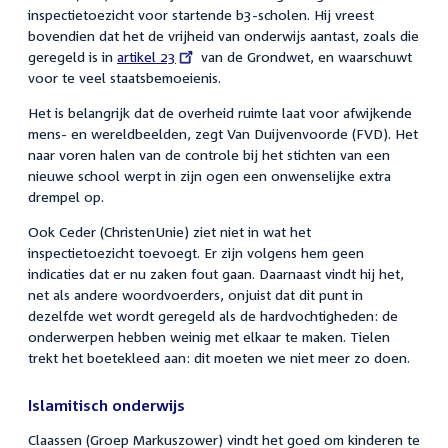
inspectietoezicht voor startende b3-scholen. Hij vreest
bovendien dat het de vrijheid van onderwijs aantast, zoals die
geregeld is in
External
artikel 23
van de Grondwet, en waarschuwt
voor te veel staatsbemoeienis.
link:
Het is belangrijk dat de overheid ruimte laat voor afwijkende
mens- en wereldbeelden, zegt Van Duijvenvoorde (FVD). Het
naar voren halen van de controle bij het stichten van een
nieuwe school werpt in zijn ogen een onwenselijke extra
drempel op.
Ook Ceder (ChristenUnie) ziet niet in wat het
inspectietoezicht toevoegt. Er zijn volgens hem geen
indicaties dat er nu zaken fout gaan. Daarnaast vindt hij het,
net als andere woordvoerders, onjuist dat dit punt in
dezelfde wet wordt geregeld als de hardvochtigheden: de
onderwerpen hebben weinig met elkaar te maken. Tielen
trekt het boetekleed aan: dit moeten we niet meer zo doen.
Islamitisch onderwijs
Claassen (Groep Markuszower) vindt het goed om kinderen te