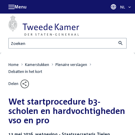
Menu
Taal sel
NL
Zoeken
Home
Kamerstukken
Plenaire verslagen
Debatten in het kort
Delen
Wet startprocedure b3-
scholen en hardvochtigheden
vso en pro
13 mei 2026, wetgeving - Staatssecretaris Tielen