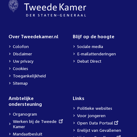
Over Tweedekamer.nl
Blijf op de hoogte
Colofon
Sociale media
Disclaimer
E-mailattenderingen
Uw privacy
Debat Direct
Cookies
Toegankelijkheid
Sitemap
Ambtelijke
Links
ondersteuning
Politieke websites
Organogram
Voor jongeren
External
Werken bij de Tweede
External
Open Data Portaal
link:
Kamer
link:
Erelijst van Gevallenen
Mandaatbesluit