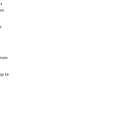
et
 en
e
arom
op te