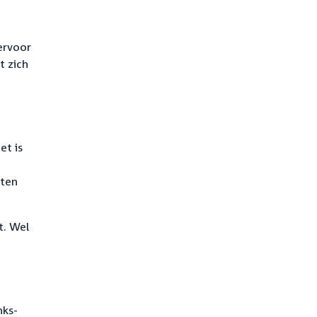
ervoor
t zich
et is
aten
t. Wel
nks-