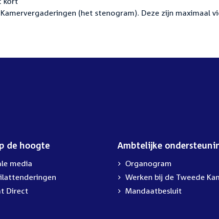
 kort
Kamervergaderingen (het stenogram). Deze zijn maximaal vi
op de hoogte
Ambtelijke ondersteuni
ale media
Organogram
ilattenderingen
External
Werken bij de Tweede Ka
link:
t Direct
Mandaatbesluit