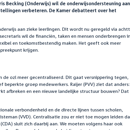
is Becking (Onderwijs) wil de onderwijsondersteuning aan
nstellingen verbeteren. De Kamer debatteert over het
erwijs aan zieke leerlingen. Dit wordt nu geregeld via achtt
ssecretaris wil de financiën, taken en mensen onderbrengen i
 flexibel en toekomstbestendig maken. Het geeft ook meer
preekpunt krijgen.
 de ozl meer gecentraliseerd. Dit gaat versnippering tegen,
atief beperkte groep medewerkers. Raijer (PVV) ziet dat anders:
afbreken en een nieuwe landelijke structuur bouwen? Dat i
gionale verbondenheid en de directe lijnen tussen scholen,
Kisteman (VVD). Centralisatie zou er niet toe mogen leiden d
CDA) sluit zich daarbij aan. We moeten volgens haar ook