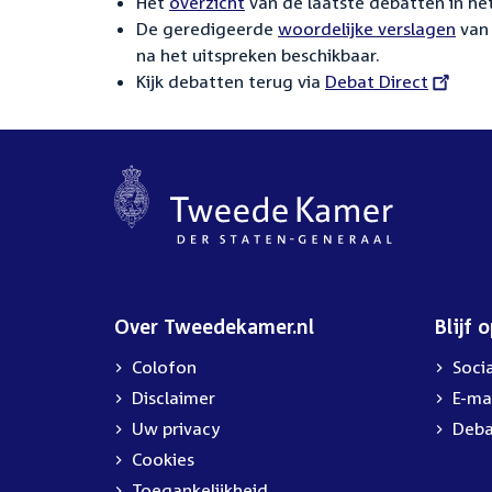
Het
overzicht
van de laatste debatten in het
De geredigeerde
woordelijke verslagen
van 
na het uitspreken beschikbaar.
Kijk debatten terug via
External
Debat Direct
link:
Over Tweedekamer.nl
Blijf 
Colofon
Soci
Disclaimer
E-ma
Uw privacy
Deba
Cookies
Toegankelijkheid