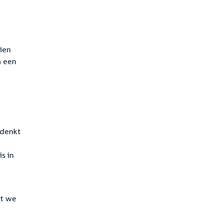
ien
n een
 denkt
s in
at we