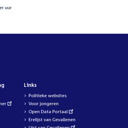
er uur
ng
Links
Politieke websites
mer
Voor jongeren
External
Open Data Portaal
link:
Erelijst van Gevallenen
External
Lijst van Gevallenen