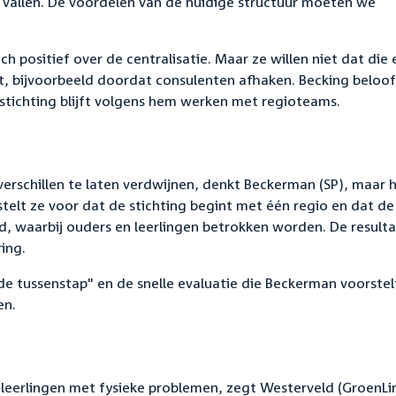
 vallen. De voordelen van de huidige structuur moeten we
h positief over de centralisatie. Maar ze willen niet dat die 
, bijvoorbeeld doordat consulenten afhaken. Becking beloof
stichting blijft volgens hem werken met regioteams.
verschillen te laten verdwijnen, denkt Beckerman (SP), maar h
telt ze voor dat de stichting begint met één regio en dat de
, waarbij ouders en leerlingen betrokken worden. De result
ing.
nde tussenstap" en de snelle evaluatie die Beckerman voorstel
en.
leerlingen met fysieke problemen, zegt Westerveld (GroenLi