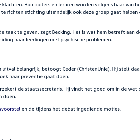
e klachten. Hun ouders en leraren worden volgens haar van h
 te richten stichting uiteindelijk ook deze groep gaat helpen
de taak te geven, zegt Becking. Het is wat hem betreft aan d
iding naar leerlingen met psychische problemen.
itval belangrijk, betoogt Ceder (ChristenUnie). Hij stelt da
zoek naar preventie gaat doen.
rzekert de staatssecretaris. Hij vindt het goed om in de wet 
n doen.
svoorstel
en de tijdens het debat ingediende moties.