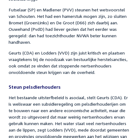
Futselaar (SP) en Madlener (PVV) steunen het wetsvoorstel
van Schouten. Het had een hamerstuk mogen zijn, zo sluiten
Bromet (GroenLinks) en De Groot (D66) zich daarbij aan.
Ouwehand (PvdD) had liever gezien dat het eerder was
geregeld: dan had toezichthouder NVWA beter kunnen
handhaven.
Geurts (CDA) en Lodders (VVD) zijn juist kritisch en plaatsen
vraagtekens bij de noodzaak van bestuurlijke herstelsancties,
ook omdat ze vinden dat stoppende nertsenhouders
onvoldoende steun krijgen van de overheid.
Steun pelsdierhouders
Het bestaande uitsterfbeleid is asociaal, stelt Geurts (CDA). Er
is weliswaar een subsidieregeling om pelsdierhouderijen om
te bouwen naar een andere economische activiteit, maar die
wordt zo uitgevoerd dat maar weinig nertsenhouders ervan
gebruik kunnen maken. Het water staat veel nertsenhouders
aan de lippen, zegt Lodders (VVD), mede doordat gemeenten
en provincies onvoldoende meewerken aan het wijzigen van