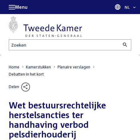
Menu
Taal sel
NL
Zoeken
Home
Kamerstukken
Plenaire verslagen
Debatten in het kort
Delen
Wet bestuursrechtelijke
herstelsancties ter
handhaving verbod
pelsdierhouderij