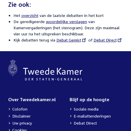
Zie ook:
Het
overzicht
van de laatste debatten in het kort
De geredigeerde
woordelijke verslagen
van
Kamervergaderingen (het stenogram). Deze zijn maximaal
vier uur na het uitspreken beschikbaar.
Kijk debatten terug via
External
Debat Gemist
of
External
Debat Direct
link:
link:
Over Tweedekamer.nl
Blijf op de hoogte
Colofon
Sociale media
Disclaimer
E-mailattenderingen
Uw privacy
Debat Direct
Cookies