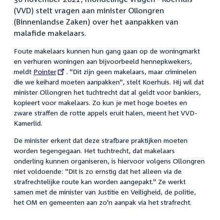
(VVD) stelt vragen aan minister Ollongren
(Binnenlandse Zaken) over het aanpakken van
malafide makelaars.
Foute makelaars kunnen hun gang gaan op de woningmarkt
en verhuren woningen aan bijvoorbeeld hennepkwekers,
meldt
External
Pointer
. "Dit zijn geen makelaars, maar criminelen
die we keihard moeten aanpakken", stelt Koerhuis. Hij wil dat
link:
minister Ollongren het tuchtrecht dat al geldt voor bankiers,
kopieert voor makelaars. Zo kun je met hoge boetes en
zware straffen de rotte appels eruit halen, meent het VVD-
Kamerlid.
De minister erkent dat deze strafbare praktijken moeten
worden tegengegaan. Het tuchtrecht, dat makelaars
onderling kunnen organiseren, is hiervoor volgens Ollongren
niet voldoende: "Dit is zo ernstig dat het alleen via de
strafrechtelijke route kan worden aangepakt." Ze werkt
samen met de minister van Justitie en Veiligheid, de politie,
het OM en gemeenten aan zo'n aanpak via het strafrecht.