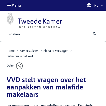
Menu
Taal sel
NL
Zoeken
Home
Kamerstukken
Plenaire verslagen
Debatten in het kort
Delen
VVD stelt vragen over het
aanpakken van malafide
makelaars
30 november 2021, mondelinge vragen - Koerhuis