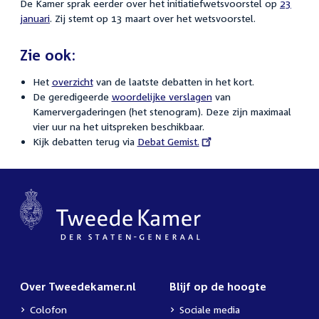
De Kamer sprak eerder over het initiatiefwetsvoorstel op
23
januari
. Zij stemt op 13 maart over het wetsvoorstel.
Zie ook:
Het
overzicht
van de laatste debatten in het kort.
De geredigeerde
woordelijke verslagen
van
Kamervergaderingen (het stenogram). Deze zijn maximaal
vier uur na het uitspreken beschikbaar.
Kijk debatten terug via
External
Debat Gemist.
link:
Over Tweedekamer.nl
Blijf op de hoogte
Colofon
Sociale media