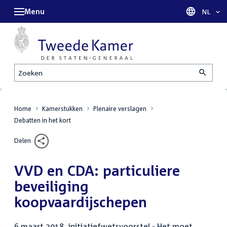
Menu
Taal sel
NL
Zoeken
Home
Kamerstukken
Plenaire verslagen
Debatten in het kort
Delen
VVD en CDA: particuliere
beveiliging
koopvaardijschepen
6 maart 2018, initiatiefwetsvoorstel - Het moet