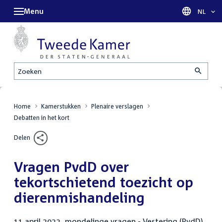
Menu
Taal sel
NL
Zoeken
Home
Kamerstukken
Plenaire verslagen
Debatten in het kort
Delen
Vragen PvdD over
tekortschietend toezicht op
dierenmishandeling
11 april 2023, mondelinge vragen - Vestering (PvdD)