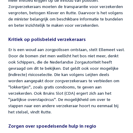
meer invloed krijgen op de inhoud van polissen.
Zorgverzekeraars moeten de transparantie voor verzekerden
vergroten, betogen Klever en Rutte. Daarvoor is het volgens
de minister belangrijk om beschikbare informatie te bundelen
en beter inzichtelijk te maken voor verzekerden.
Kritiek op polisbeleid verzekeraars
Er is een woud aan zorgpolissen ontstaan, stelt Ellemeet vast.
Door de bomen ziet men wellicht het bos niet meer, denkt
ook Schippers, die de Nederlandse Zorgautoriteit heeft
gevraagd om dit te bekijken. Dat geldt ook voor mogelijke
(indirecte) risicoselectie. Die kan volgens Leijten deels
worden aangepakt door zorgverzekeraars te verbieden om
"lokkertjes", zoals gratis condooms, te geven aan
verzekerden. Ook Bruins Slot (CDA) ergert zich aan het
"jaarlijkse overstapcircus". De mogelijkheid om over te
stappen naar een andere verzekeraar hoort nu eenmaal bij
het stelsel, vindt Rutte.
Zorgen over spoedeisende hulp in regio