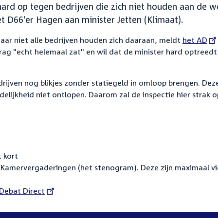
hard op tegen bedrijven die zich niet houden aan de w
et D66'er Hagen aan minister Jetten (Klimaat).
, maar niet alle bedrijven houden zich daaraan, meldt
External
het AD
drag "echt helemaal zat" en wil dat de minister hard optreedt
link:
drijven nog blikjes zonder statiegeld in omloop brengen. Dez
ijkheid niet ontlopen. Daarom zal de inspectie hier strak o
 kort
Kamervergaderingen (het stenogram). Deze zijn maximaal vi
External
Debat Direct
link: