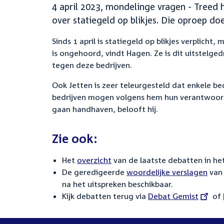
4 april 2023, mondelinge vragen - Treed 
over statiegeld op blikjes. Die oproep do
Sinds 1 april is statiegeld op blikjes verplicht
is ongehoord, vindt Hagen. Ze is dit uitstelge
tegen deze bedrijven.
Ook Jetten is zeer teleurgesteld dat enkele be
bedrijven mogen volgens hem hun verantwoordel
gaan handhaven, belooft hij.
Zie ook:
Het
overzicht
van de laatste debatten in het
De geredigeerde
woordelijke verslagen
van 
na het uitspreken beschikbaar.
Kijk debatten terug via
External
Debat Gemist
of
link: