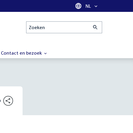
Taal selectie
NL
Zoeken
Contact en bezoek
n