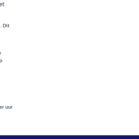
et
. Dit
e
p
er uur