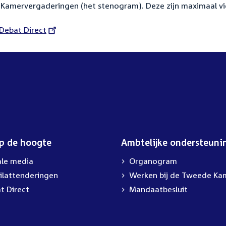
Kamervergaderingen (het stenogram). Deze zijn maximaal vi
External
Debat Direct
link:
op de hoogte
Ambtelijke ondersteuni
ale media
Organogram
ilattenderingen
External
Werken bij de Tweede Ka
link:
t Direct
Mandaatbesluit