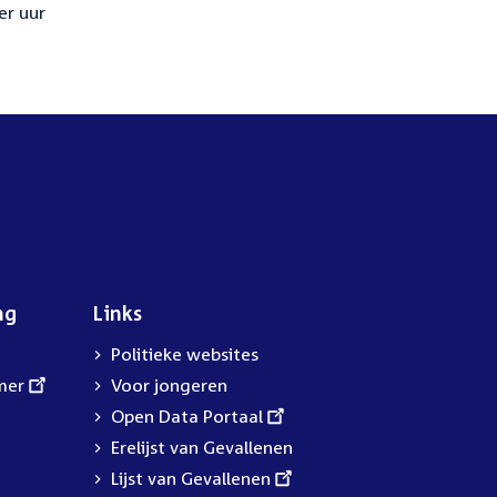
er uur
ng
Links
Politieke websites
mer
Voor jongeren
External
Open Data Portaal
link:
Erelijst van Gevallenen
External
Lijst van Gevallenen