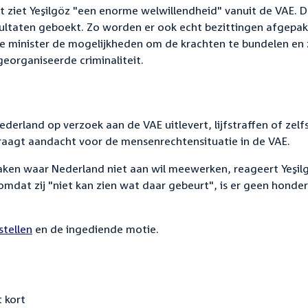
eit ziet Yeşilgöz "een enorme welwillendheid" vanuit de VAE. 
sultaten geboekt. Zo worden er ook echt bezittingen afgepak
de minister de mogelijkheden om de krachten te bundelen en
eorganiseerde criminaliteit.
rland op verzoek aan de VAE uitlevert, lijfstraffen of zelf
vraagt aandacht voor de mensenrechtensituatie in de VAE.
zaken waar Nederland niet aan wil meewerken, reageert Yeşil
mdat zij "niet kan zien wat daar gebeurt", is er geen honde
tellen
en de ingediende motie.
 kort