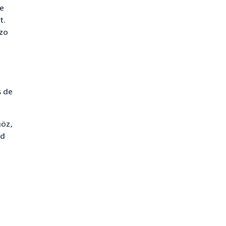
De
t.
 zo
s de
göz,
rd