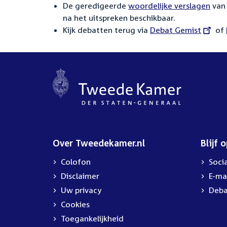
De geredigeerde
woordelijke verslagen
van 
na het uitspreken beschikbaar.
Kijk debatten terug via
External
Debat Gemist
of
link:
Over Tweedekamer.nl
Blijf 
Colofon
Soci
Disclaimer
E-ma
Uw privacy
Deba
Cookies
Toegankelijkheid