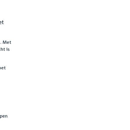
et
n. Met
ht is
oet
lpen