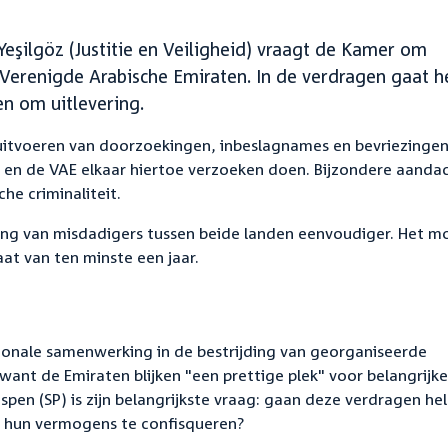
 Yeşilgöz (Justitie en Veiligheid) vraagt de Kamer om
erenigde Arabische Emiraten. In de verdragen gaat h
en om uitlevering.
uitvoeren van doorzoekingen, inbeslagnames en bevriezinge
en de VAE elkaar hiertoe verzoeken doen. Bijzondere aandac
he criminaliteit.
ring van misdadigers tussen beide landen eenvoudiger. Het m
at van ten minste een jaar.
tionale samenwerking in de bestrijding van georganiseerde
, want de Emiraten blijken "een prettige plek" voor belangrijke
pen (SP) is zijn belangrijkste vraag: gaan deze verdragen he
m hun vermogens te confisqueren?