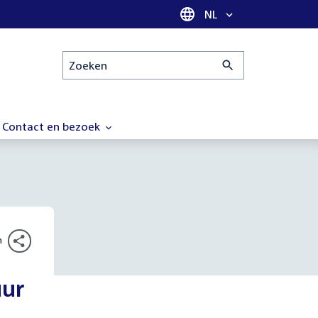
Taal selectie
NL
Zoeken
Contact en bezoek
n
uur