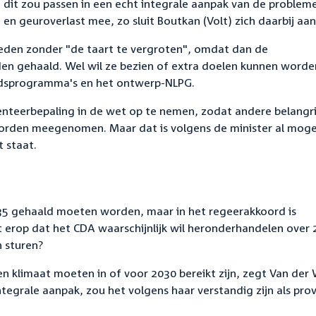
dit zou passen in een echt integrale aanpak van de problem
en geuroverlast mee, zo sluit Boutkan (Volt) zich daarbij aan
breden zonder "de taart te vergroten", omdat dan de
rden gehaald. Wel wil ze bezien of extra doelen kunnen worde
dsprogramma's en het ontwerp-NLPG.
enteerbepaling in de wet op te nemen, zodat andere belangri
orden meegenomen. Maar dat is volgens de minister al mogel
 staat.
035 gehaald moeten worden, maar in het regeerakkoord is
 erop dat het CDA waarschijnlijk wil heronderhandelen over 
n sturen?
n klimaat moeten in of voor 2030 bereikt zijn, zegt Van der 
tegrale aanpak, zou het volgens haar verstandig zijn als prov