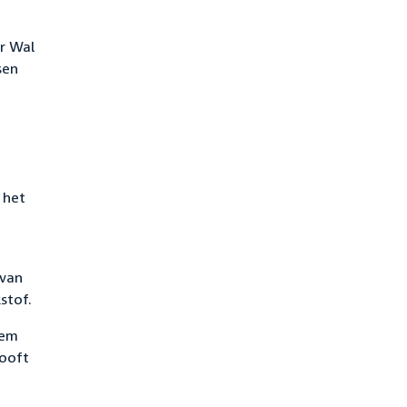
r Wal
sen
 het
 van
stof.
hem
looft