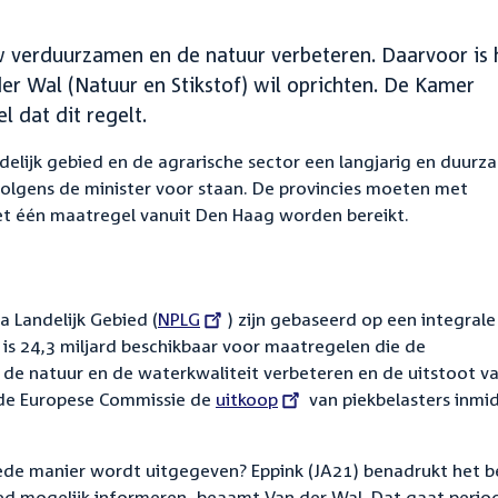
 verduurzamen en de natuur verbeteren. Daarvoor is 
er Wal (Natuur en Stikstof) wil oprichten. De Kamer
 dat dit regelt.
delijk gebied en de agrarische sector een langjarig en duurz
volgens de minister voor staan. De provincies moeten met
et één maatregel vanuit Den Haag worden bereikt.
 Landelijk Gebied (
External
NPLG
) zijn gebaseerd op een integrale
 is 24,3 miljard beschikbaar voor maatregelen die de
link:
d de natuur en de waterkwaliteit verbeteren en de uitstoot v
t de Europese Commissie de
External
uitkoop
van piekbelasters inmi
link:
ede manier wordt uitgegeven? Eppink (JA21) benadrukt het b
d mogelijk informeren, beaamt Van der Wal. Dat gaat perio