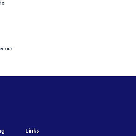
de
er uur
ng
Links