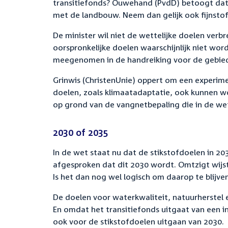
transitiefonds? Ouwehand (PvdD) betoogt dat 
met de landbouw. Neem dan gelijk ook fijnstof 
De minister wil niet de wettelijke doelen ver
oorspronkelijke doelen waarschijnlijk niet wo
meegenomen in de handreiking voor de gebie
Grinwis (ChristenUnie) oppert om een experim
doelen, zoals klimaatadaptatie, ook kunnen w
op grond van de vangnetbepaling die in de wet
2030 of 2035
In de wet staat nu dat de stikstofdoelen in 2
afgesproken dat dit 2030 wordt. Omtzigt wijst
Is het dan nog wel logisch om daarop te blijve
De doelen voor waterkwaliteit, natuurherstel e
En omdat het transitiefonds uitgaat van een in
ook voor de stikstofdoelen uitgaan van 2030.