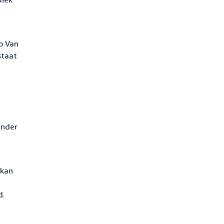
p Van
staat
onder
 kan
d.