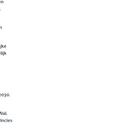
en
.
n
jke
ijk
2030.
Wal.
incies