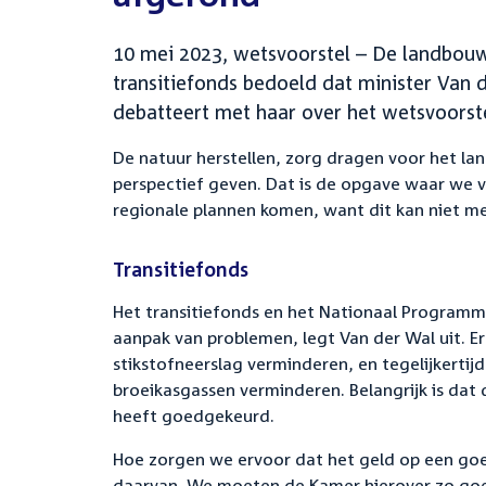
10 mei 2023, wetsvoorstel – De landbouw
transitiefonds bedoeld dat minister Van d
debatteert met haar over het wetsvoorstel
De natuur herstellen, zorg dragen voor het lan
perspectief geven. Dat is de opgave waar we 
regionale plannen komen, want dit kan niet m
Transitiefonds
Het transitiefonds en het Nationaal Programma
aanpak van problemen, legt Van der Wal uit. Er
stikstofneerslag verminderen, en tegelijkertij
broeikasgassen verminderen. Belangrijk is da
heeft goedgekeurd.
Hoe zorgen we ervoor dat het geld op een go
daarvan. We moeten de Kamer hierover zo goe