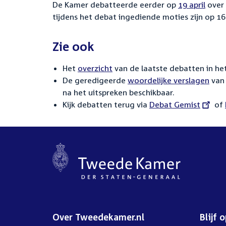
De Kamer debatteerde eerder op
19 april
over
tijdens het debat ingediende moties zijn op 16
Zie ook
Het
overzicht
van de laatste debatten in het
De geredigeerde
woordelijke verslagen
van 
na het uitspreken beschikbaar.
Kijk debatten terug via
External
Debat Gemist
of
link:
Over Tweedekamer.nl
Blijf 