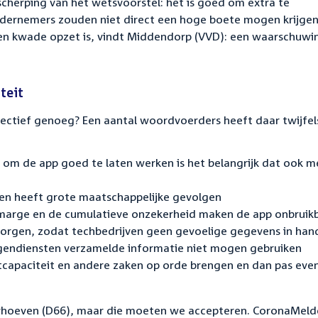
scherping van het wetsvoorstel: het is goed om extra te
ndernemers zouden niet direct een hoge boete mogen krijgen
een kwade opzet is, vindt Middendorp (VVD): een waarschuwin
teit
fectief genoeg? Een aantal woordvoerders heeft daar twijfel
P): om de app goed te laten werken is het belangrijk dat ook 
 en heeft grote maatschappelijke gevolgen
nmarge en de cumulatieve onzekerheid maken de app onbruik
borgen, zodat techbedrijven geen gevoelige gegevens in han
htingendiensten verzamelde informatie niet mogen gebruiken
stcapaciteit en andere zaken op orde brengen en dan pas eve
rhoeven (D66), maar die moeten we accepteren. CoronaMelde