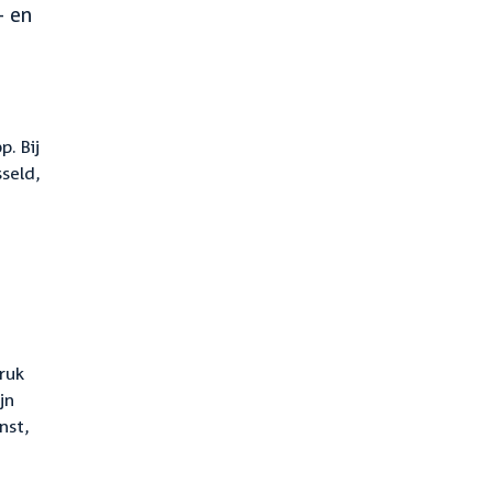
- en
. Bij
seld,
ruk
jn
nst,