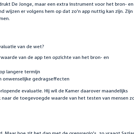
drukt De Jonge, maar een extra instrument voor het bron- en
d wijzen er volgens hem op dat zo'n app nuttig kan zijn. Zijn
emen.
valuatie van de wet?
waarde van de app ten opzichte van het bron- en
 op langere termijn
n onwenselijke gedragseffecten
lopende evaluatie. Hij wil de Kamer daarover maandelijks
ek naar de toegevoegde waarde van het testen van mensen z
. Maar hoe zit het dan met de grensregio's, zo vraagt Sazia