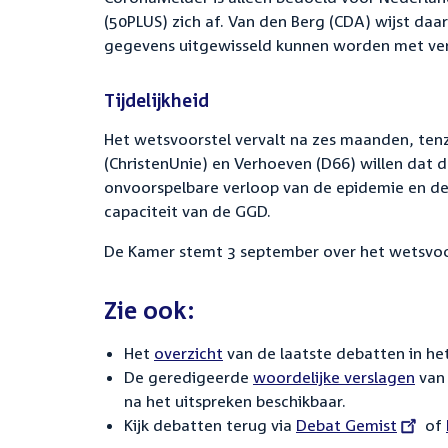
(50PLUS) zich af. Van den Berg (CDA) wijst daar
gegevens uitgewisseld kunnen worden met verge
Tijdelijkheid
Het wetsvoorstel vervalt na zes maanden, tenz
(ChristenUnie) en Verhoeven (D66) willen dat 
onvoorspelbare verloop van de epidemie en de
capaciteit van de GGD.
De Kamer stemt 3 september over het wetsvoo
Zie ook:
Het
overzicht
van de laatste debatten in het
De geredigeerde
woordelijke verslagen
van 
na het uitspreken beschikbaar.
Kijk debatten terug via
External
Debat Gemist
of