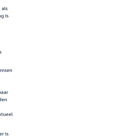
 als
g is
s
mensen
baar
den
ntueel
r is