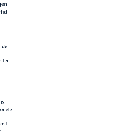
gen
lid
n de
r
ster
 IS
ionele
ost-
e