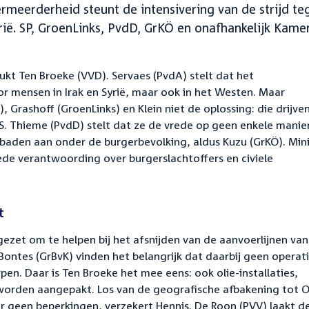
rmeerderheid steunt de intensivering van de strijd te
ië. SP, GroenLinks, PvdD, GrKÖ en onafhankelijk Kamer
rukt Ten Broeke (VVD). Servaes (PvdA) stelt dat het
or mensen in Irak en Syrië, maar ook in het Westen. Maar
Grashoff (GroenLinks) en Klein niet de oplossing: die drijve
 IS. Thieme (PvdD) stelt dat ze de vrede op geen enkele manie
dbaden aan onder de burgerbevolking, aldus Kuzu (GrKÖ). Mini
ede verantwoording over burgerslachtoffers en civiele
t
ezet om te helpen bij het afsnijden van de aanvoerlijnen van
 Bontes (GrBvK) vinden het belangrijk dat daarbij geen operat
n. Daar is Ten Broeke het mee eens: ook olie-installaties,
orden aangepakt. Los van de geografische afbakening tot O
 er geen beperkingen, verzekert Hennis. De Roon (PVV) laakt d