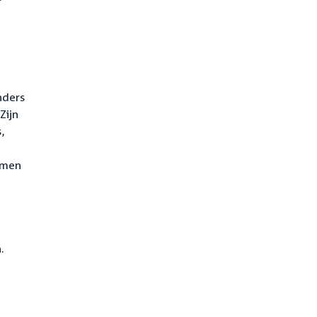
nders
Zijn
,
amen
.
,