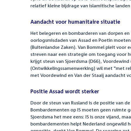
relatief kleine bijdrage van islamitische landen 
Aandacht voor humanitaire situatie
Het belegeren en bombarderen van dorpen en s
oorlogsmisdaden van Assad en Poetin moeten 
(Buitenlandse Zaken). Van Bommel pleit voor e
streven naar een strategie om toegang voor hu
krijgt steun van Sjoerdsma (D66), Voordewind 
(Ontwikkelingssamenwerking) wil met "met rel
met Voordewind en Van der Staaij aandacht voor
Positie Assad wordt sterker
Door de steun van Rusland is de positie van de
Bombardementen op IS moeten geen ruimte ge
Sjoerdsma het mee eens: IS is onze vijand, ma
bombardementen helpt Nederland ongewild het 
oppositie, denkt Van Bommel. De regering zet 