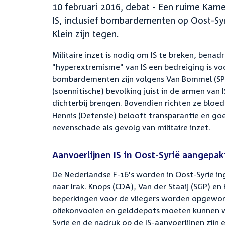
10 februari 2016, debat - Een ruime Kame
IS, inclusief bombardementen op Oost-Syr
Klein zijn tegen.
Militaire inzet is nodig om IS te breken, benad
"hyperextremisme" van IS een bedreiging is vo
bombardementen zijn volgens Van Bommel (SP), 
(soennitische) bevolking juist in de armen van
dichterbij brengen. Bovendien richten ze bloe
Hennis (Defensie) belooft transparantie en go
nevenschade als gevolg van militaire inzet.
Aanvoerlijnen IS in Oost-Syrië aangepak
De Nederlandse F-16's worden in Oost-Syrië ing
naar Irak. Knops (CDA), Van der Staaij (SGP) en
beperkingen voor de vliegers worden opgeworpe
oliekonvooien en gelddepots moeten kunnen w
Syrië en de nadruk op de IS-aanvoerlijnen zijn