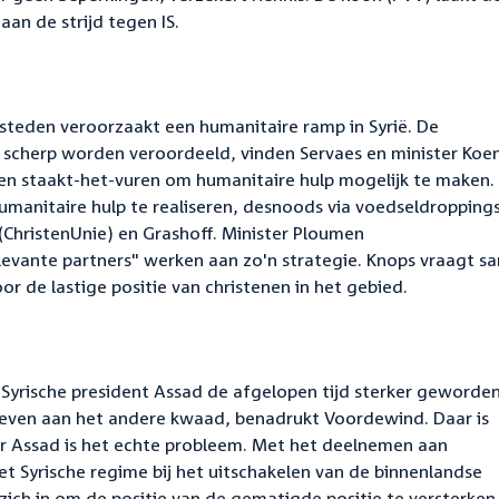
aan de strijd tegen IS.
teden veroorzaakt een humanitaire ramp in Syrië. De
scherp worden veroordeeld, vinden Servaes en minister Koe
en staakt-het-vuren om humanitaire hulp mogelijk te maken. 
manitaire hulp te realiseren, desnoods via voedseldroppings
(ChristenUnie) en Grashoff. Minister Ploumen
evante partners" werken aan zo'n strategie. Knops vraagt s
 de lastige positie van christenen in het gebied.
 Syrische president Assad de afgelopen tijd sterker geworden
ven aan het andere kwaad, benadrukt Voordewind. Daar is
ar Assad is het echte probleem. Met het deelnemen aan
Syrische regime bij het uitschakelen van de binnenlandse
zich in om de positie van de gematigde positie te versterken