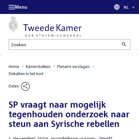
Menu
Taal sel
NL
Zoeken
Home
Kamerstukken
Plenaire verslagen
Debatten in het kort
Delen
SP vraagt naar mogelijk
tegenhouden onderzoek naar
steun aan Syrische rebellen
1 december 2020, mondelinge vragen - Heeft