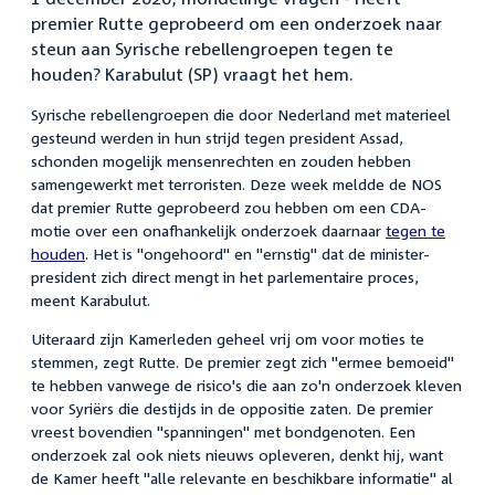
premier Rutte geprobeerd om een onderzoek naar
steun aan Syrische rebellengroepen tegen te
houden? Karabulut (SP) vraagt het hem.
Syrische rebellengroepen die door Nederland met materieel
gesteund werden in hun strijd tegen president Assad,
schonden mogelijk mensenrechten en zouden hebben
samengewerkt met terroristen. Deze week meldde de NOS
dat premier Rutte geprobeerd zou hebben om een CDA-
motie over een onafhankelijk onderzoek daarnaar
tegen te
houden
. Het is "ongehoord" en "ernstig" dat de minister-
president zich direct mengt in het parlementaire proces,
meent Karabulut.
Uiteraard zijn Kamerleden geheel vrij om voor moties te
stemmen, zegt Rutte. De premier zegt zich "ermee bemoeid"
te hebben vanwege de risico's die aan zo'n onderzoek kleven
voor Syriërs die destijds in de oppositie zaten. De premier
vreest bovendien "spanningen" met bondgenoten. Een
onderzoek zal ook niets nieuws opleveren, denkt hij, want
de Kamer heeft "alle relevante en beschikbare informatie" al