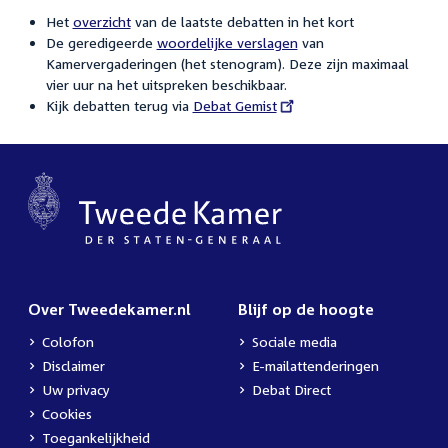
Het
overzicht
van de laatste debatten in het kort
De geredigeerde
woordelijke verslagen
van
Kamervergaderingen (het stenogram). Deze zijn maximaal
vier uur na het uitspreken beschikbaar.
Kijk debatten terug via
External
Debat Gemist
link:
Over Tweedekamer.nl
Blijf op de hoogte
Colofon
Sociale media
Disclaimer
E-mailattenderingen
Uw privacy
Debat Direct
Cookies
Toegankelijkheid