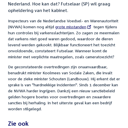
Nederland. Hoe kan dat? Futselaar (SP) wil graag
opheldering van het kabinet.
Inspecteurs van de Nederlandse Voedsel- en Warenautoriteit
(NVWA) komen nog altijd
External
grote misstanden
tegen tijdens
hun controles bij varkensslachterijen. Zo zagen ze meermalen
link:
dat varkens niet goed waren gedood, waardoor de dieren
levend werden gekookt. Blijkbaar functioneert het toezicht
onvoldoende, constateert Futselaar. Wanneer komt de
minister met verplichte maatregelen, zoals cameratoezicht?
De geconstateerde overtredingen zijn onaanvaardbaar,
benadrukt minister Koolmees van Sociale Zaken, die invalt
voor de zieke minister Schouten (Landbouw). Hij erkent dat er
sprake is van "hardnekkige incidenten". Sinds 1 december kan
de NVWA harder ingrijpen. Dankzij een nieuw sanctiebeleid
gelden hogere boetes voor overtredingen en zwaardere
sancties bij herhaling. In het uiterste geval kan een bedrijf
worden stilgelegd.
Zie ook