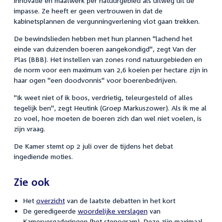
innovatie en maatwerk per natuurgebied als uitweg uit de
impasse. Ze heeft er geen vertrouwen in dat de
kabinetsplannen de vergunningverlening vlot gaan trekken.
De bewindslieden hebben met hun plannen "lachend het
einde van duizenden boeren aangekondigd", zegt Van der
Plas (BBB). Het instellen van zones rond natuurgebieden en
de norm voor een maximum van 2,6 koeien per hectare zijn in
haar ogen "een doodvonnis" voor boerenbedrijven.
"Ik weet niet of ik boos, verdrietig, teleurgesteld of alles
tegelijk ben", zegt Heutink (Groep Markuszower). Als ik me al
zo voel, hoe moeten de boeren zich dan wel niet voelen, is
zijn vraag.
De Kamer stemt op 2 juli over de tijdens het debat
ingediende moties.
Zie ook
Het
overzicht
van de laatste debatten in het kort
De geredigeerde
woordelijke verslagen
van
Kamervergaderingen (het stenogram). Deze zijn maximaal