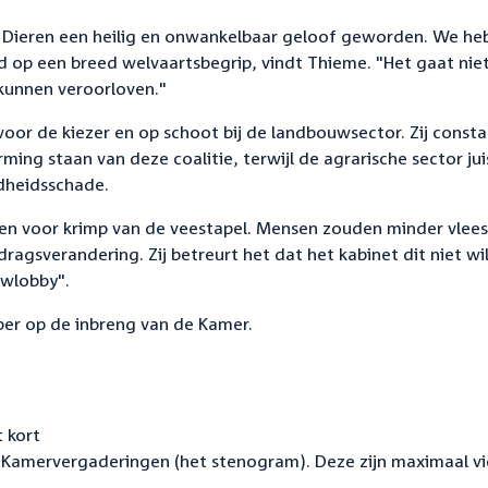
de Dieren een heilig en onwankelbaar geloof geworden. We h
 op een breed welvaartsbegrip, vindt Thieme. "Het gaat nie
kunnen veroorloven."
 voor de kiezer en op schoot bij de landbouwsector. Zij const
ming staan van deze coalitie, terwijl de agrarische sector jui
ndheidsschade.
en voor krimp van de veestapel. Mensen zouden minder vlees
agsverandering. Zij betreurt het dat het kabinet dit niet wi
uwlobby".
ber op de inbreng van de Kamer.
 kort
Kamervergaderingen (het stenogram). Deze zijn maximaal vi