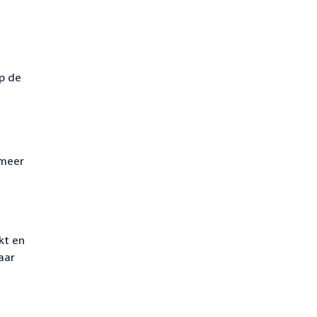
p de
 meer
e
kt en
aar