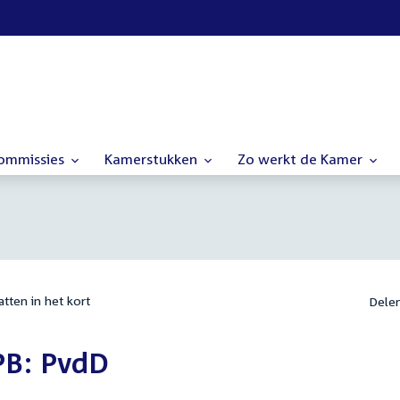
commissies
Kamerstukken
Zo werkt de Kamer
tten in het kort
Dele
PB: PvdD