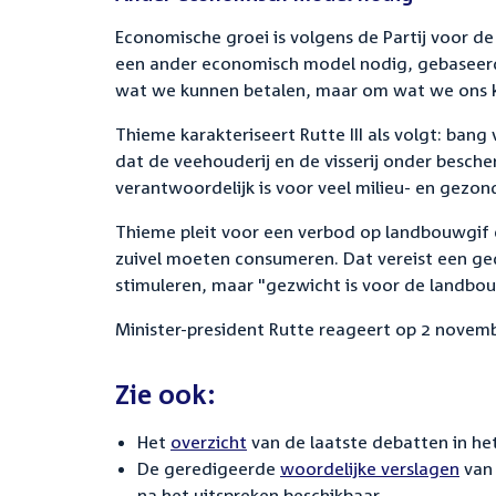
Economische groei is volgens de Partij voor 
een ander economisch model nodig, gebaseerd
wat we kunnen betalen, maar om wat we ons 
Thieme karakteriseert Rutte III als volgt: bang
dat de veehouderij en de visserij onder bescher
verantwoordelijk is voor veel milieu- en gezo
Thieme pleit voor een verbod op landbouwgif 
zuivel moeten consumeren. Dat vereist een gedr
stimuleren, maar "gezwicht is voor de landbo
Minister-president Rutte reageert op 2 novem
Zie ook:
Het
overzicht
van de laatste debatten in het
De geredigeerde
woordelijke verslagen
van 
na het uitspreken beschikbaar.