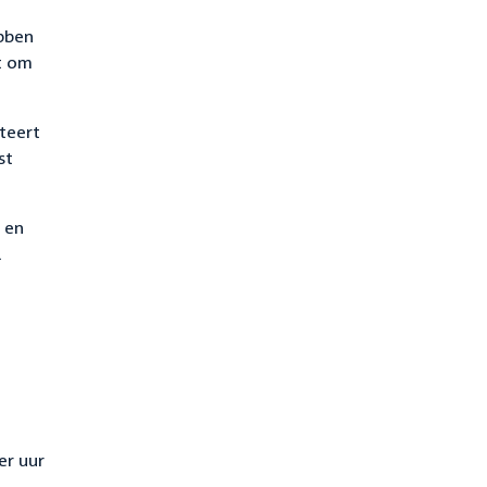
ebben
t om
ateert
st
 en
l
er uur