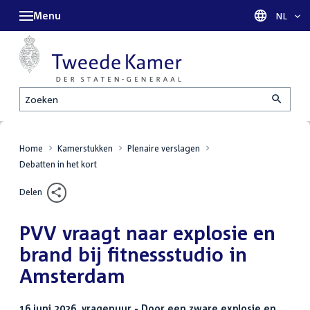
Menu
Taal sel
NL
Zoeken
Home
Kamerstukken
Plenaire verslagen
Debatten in het kort
Delen
PVV vraagt naar explosie en
brand bij fitnessstudio in
Amsterdam
16 juni 2026, vragenuur - Door een zware explosie en