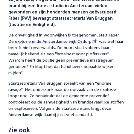
brand bij een fitnessstudio in Amsterdam vielen
gewonden en zijn honderden mensen geëvacueerd.
Faber (PVV) bevraagt staatssecretaris Van Bruggen
(Justitie en Veiligheid).
De onveiligheid in woonwijken is toegenomen, stelt Faber.
De
External
explosie in de Amsterdamse wijk Osdorp
was wat haar
betreft niet onverwachts. De buurt staat volgens haar
link:
namelijk bekend als een "broeinest voor plofkrakers".
Waarom heeft de politie geen preventieve maatregelen
genomen? En klopt het dat handhavers bepaalde wijken
mijden?
Staatssecretaris Van Bruggen spreekt van een "enorme
ravage". Het onderzoek naar de oorzaak van de explosie
loopt nog. Ze benadrukt dat de gemeente preventief
controleert op de aanwezigheid van brandgevaarlijke stoffen
en explosieven. Volgens de staatssecretaris krijgt deze
Amsterdamse wijk daarbij juist veel aandacht.
Zie ook