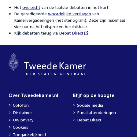
Het
overzicht
van de laatste debatten in het kort
De geredigeerde
woordelijke verslagen
van
Kamervergaderingen (het stenogram). Deze zijn maximaal
vier uur na het uitspreken beschikbaar.
Kijk debatten terug via
External
Debat Direct
link:
Over Tweedekamer.nl
Blijf op de hoogte
Colofon
Sociale media
Disclaimer
E-mailattenderingen
Uw privacy
Debat Direct
Cookies
Toegankelijkheid