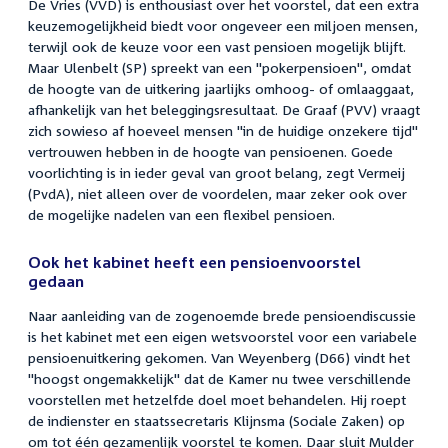
De Vries (VVD) is enthousiast over het voorstel, dat een extra
keuzemogelijkheid biedt voor ongeveer een miljoen mensen,
terwijl ook de keuze voor een vast pensioen mogelijk blijft.
Maar Ulenbelt (SP) spreekt van een "pokerpensioen", omdat
de hoogte van de uitkering jaarlijks omhoog- of omlaaggaat,
afhankelijk van het beleggingsresultaat. De Graaf (PVV) vraagt
zich sowieso af hoeveel mensen "in de huidige onzekere tijd"
vertrouwen hebben in de hoogte van pensioenen. Goede
voorlichting is in ieder geval van groot belang, zegt Vermeij
(PvdA), niet alleen over de voordelen, maar zeker ook over
de mogelijke nadelen van een flexibel pensioen.
Ook het kabinet heeft een pensioenvoorstel
gedaan
Naar aanleiding van de zogenoemde brede pensioendiscussie
is het kabinet met een eigen wetsvoorstel voor een variabele
pensioenuitkering gekomen. Van Weyenberg (D66) vindt het
"hoogst ongemakkelijk" dat de Kamer nu twee verschillende
voorstellen met hetzelfde doel moet behandelen. Hij roept
de indienster en staatssecretaris Klijnsma (Sociale Zaken) op
om tot één gezamenlijk voorstel te komen. Daar sluit Mulder