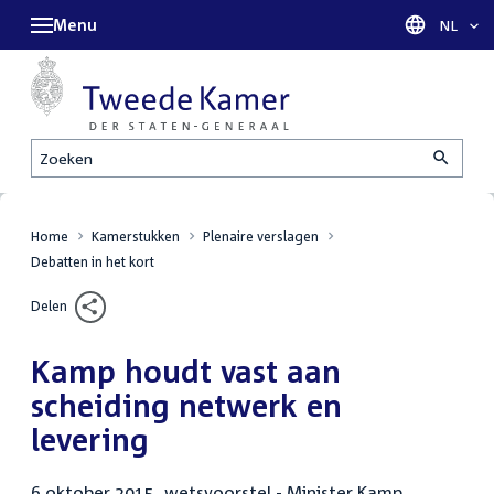
Menu
Taal sel
NL
Zoeken
Home
Kamerstukken
Plenaire verslagen
Debatten in het kort
Delen
Kamp houdt vast aan
scheiding netwerk en
levering
6 oktober 2015, wetsvoorstel - Minister Kamp