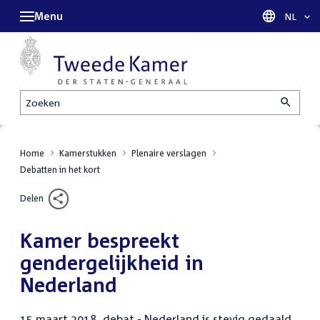
Menu
Taal sel
NL
Zoeken
Home
Kamerstukken
Plenaire verslagen
Debatten in het kort
Delen
Kamer bespreekt
gendergelijkheid in
Nederland
15 maart 2018, debat - Nederland is stevig gedaald