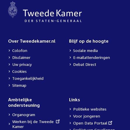
Over Tweedekamer.nl
Blijf op de hoogte
Colofon
Sociale media
Disclaimer
E-mailattenderingen
Uw privacy
Debat Direct
Cookies
Toegankelijkheid
Sitemap
Ambtelijke
Links
ondersteuning
Politieke websites
Organogram
Voor jongeren
External
Werken bij de Tweede
External
Open Data Portaal
link:
Kamer
link:
Erelijst van Gevallenen