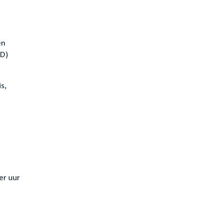
en
VD)
s,
er uur