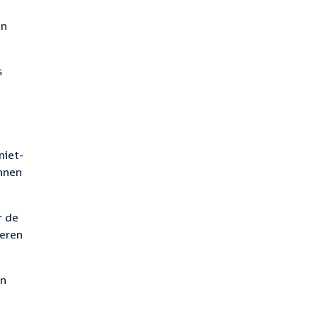
en
s
niet-
nnen
r de
deren
en