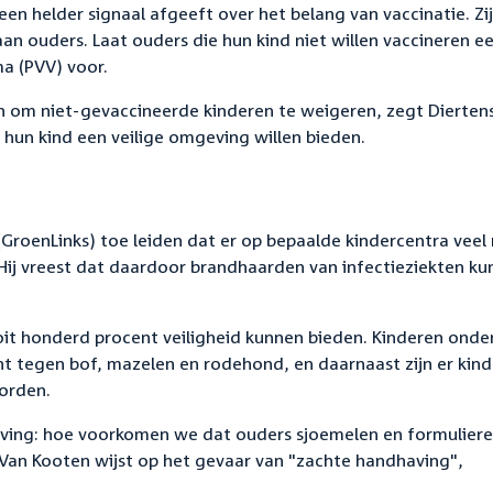
 een helder signaal afgeeft over het belang van vaccinatie. Zij
an ouders. Laat ouders die hun kind niet willen vaccineren e
a (PVV) voor.
n om niet-gevaccineerde kinderen te weigeren, zegt Dierten
e hun kind een veilige omgeving willen bieden.
(GroenLinks) toe leiden dat er op bepaalde kindercentra veel 
ij vreest dat daardoor brandhaarden van infectieziekten ku
oit honderd procent veiligheid kunnen bieden. Kinderen onde
nt tegen bof, mazelen en rodehond, en daarnaast zijn er kin
orden.
ving: hoe voorkomen we dat ouders sjoemelen en formulier
 Van Kooten wijst op het gevaar van "zachte handhaving",