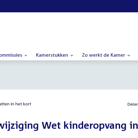
commissies
Kamerstukken
Zo werkt de Kamer
tten in het kort
Dele
r wijziging Wet kinderopvang i
e