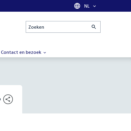
Taal selectie
NL
Zoeken
Contact en bezoek
n
n