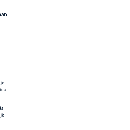
aan
s
je
ico
ds
jk