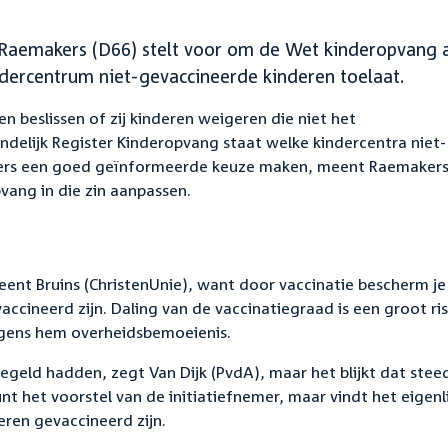
- Raemakers (D66) stelt voor om de Wet kinderopvang 
dercentrum niet-gevaccineerde kinderen toelaat.
beslissen of zij kinderen weigeren die niet het
ndelijk Register Kinderopvang staat welke kindercentra niet-
ders een goed geïnformeerde keuze maken, meent Raemaker
pvang in die zin aanpassen.
ent Bruins (ChristenUnie), want door vaccinatie bescherm je 
accineerd zijn. Daling van de vaccinatiegraad is een groot ris
lgens hem overheidsbemoeienis.
geld hadden, zegt Van Dijk (PvdA), maar het blijkt dat stee
t het voorstel van de initiatiefnemer, maar vindt het eigenli
ren gevaccineerd zijn.