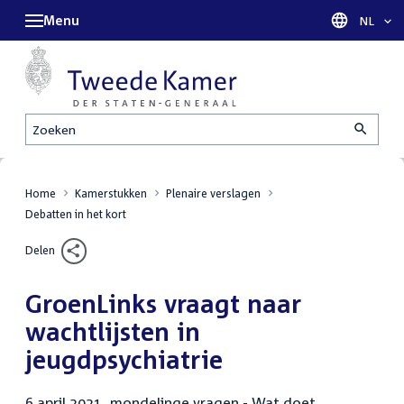
Menu
Taal sel
NL
Zoeken
Home
Kamerstukken
Plenaire verslagen
Debatten in het kort
Delen
GroenLinks vraagt naar
wachtlijsten in
jeugdpsychiatrie
6 april 2021, mondelinge vragen - Wat doet