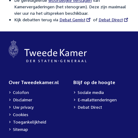
De geredigeerde
woordelijke verslagen
van
Kamervergaderingen (het stenogram). Deze zijn maximaal
vier uur na het uitspreken beschikbaar.
Kijk debatten terug via
External
Debat Gemist
of
External
Debat Direct
link:
link:
Over Tweedekamer.nl
Blijf op de hoogte
Colofon
Sociale media
Disclaimer
E-mailattenderingen
Uw privacy
Debat Direct
Cookies
Toegankelijkheid
Sitemap