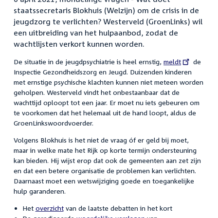
staatssecretaris Blokhuis (Welzijn) om de crisis in de
jeugdzorg te verlichten? Westerveld (GroenLinks) wil
een uitbreiding van het hulpaanbod, zodat de
wachtlijsten verkort kunnen worden.
De situatie in de jeugdpsychiatrie is heel ernstig,
External
meldt
de
Inspectie Gezondheidszorg en Jeugd. Duizenden kinderen
link:
met ernstige psychische klachten kunnen niet meteen worden
geholpen. Westerveld vindt het onbestaanbaar dat de
wachttijd oploopt tot een jaar. Er moet nu iets gebeuren om
te voorkomen dat het helemaal uit de hand loopt, aldus de
GroenLinkswoordvoerder.
Volgens Blokhuis is het niet de vraag óf er geld bij moet,
maar in welke mate het Rijk op korte termijn ondersteuning
kan bieden. Hij wijst erop dat ook de gemeenten aan zet zijn
en dat een betere organisatie de problemen kan verlichten.
Daarnaast moet een wetswijziging goede en toegankelijke
hulp garanderen.
Het
overzicht
van de laatste debatten in het kort