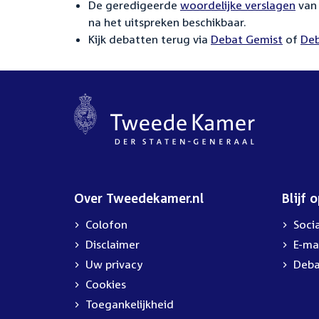
De geredigeerde
woordelijke verslagen
van 
na het uitspreken beschikbaar.
Kijk debatten terug via
Debat Gemist
of
Deb
Over Tweedekamer.nl
Blijf 
Colofon
Soci
Disclaimer
E-ma
Uw privacy
Deba
Cookies
Toegankelijkheid