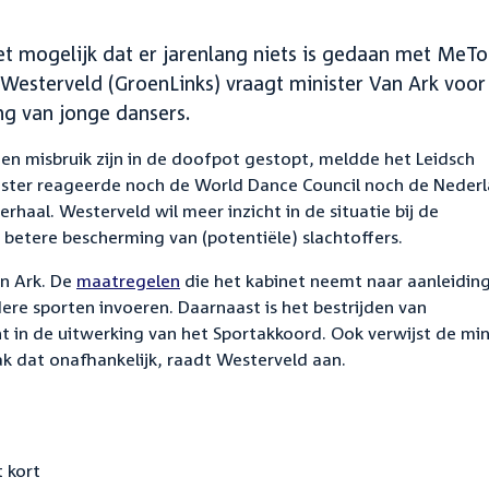
het mogelijk dat er jarenlang niets is gedaan met MeT
Westerveld (GroenLinks) vraagt minister Van Ark voor
g van jonge dansers.
 en misbruik zijn in de doofpot gestopt, meldde het Leidsch
dster reageerde noch de World Dance Council noch de Neder
aal. Westerveld wil meer inzicht in de situatie bij de
 betere bescherming van (potentiële) slachtoffers.
an Ark. De
maatregelen
die het kabinet neemt naar aanleidin
dere sporten invoeren. Daarnaast is het bestrijden van
t in de uitwerking van het Sportakkoord. Ook verwijst de min
k dat onafhankelijk, raadt Westerveld aan.
 kort