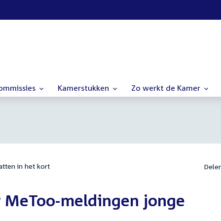
commissies
Kamerstukken
Zo werkt de Kamer
tten in het kort
Dele
r MeToo-meldingen jonge