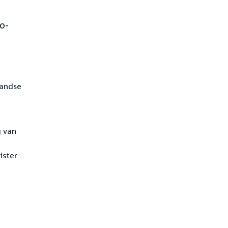
oo-
landse
g van
ister