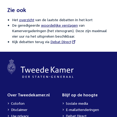
Zie ook
Het
overzicht
van de laatste debatten in het kort
De geredigeerde
woordelijke verslagen
van
Kamervergaderingen (het stenogram). Deze zijn maximaal
vier uur na het uitspreken beschikbaar.
Kijk debatten terug via
External
Debat Direct
link:
Over Tweedekamer.nl
Blijf op de hoogte
Colofon
Sociale media
Disclaimer
E-mailattenderingen
Uw privacy
Debat Direct