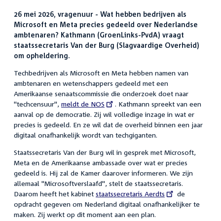
26 mei 2026, vragenuur - Wat hebben bedrijven als
Microsoft en Meta precies gedeeld over Nederlandse
ambtenaren? Kathmann (GroenLinks-PvdA) vraagt
staatssecretaris Van der Burg (Slagvaardige Overheid)
om opheldering.
Techbedrijven als Microsoft en Meta hebben namen van
ambtenaren en wetenschappers gedeeld met een
Amerikaanse senaatscommissie die onderzoek doet naar
"techcensuur",
External
meldt de NOS
. Kathmann spreekt van een
aanval op de democratie. Zij wil volledige inzage in wat er
link:
precies is gedeeld. En ze wil dat de overheid binnen een jaar
digitaal onafhankelijk wordt van techgiganten.
Staatssecretaris Van der Burg wil in gesprek met Microsoft,
Meta en de Amerikaanse ambassade over wat er precies
gedeeld is. Hij zal de Kamer daarover informeren. We zijn
allemaal "Microsoftverslaafd", stelt de staatssecretaris.
Daarom heeft het kabinet
External
staatssecretaris Aerdts
de
opdracht gegeven om Nederland digitaal onafhankelijker te
link:
maken. Zij werkt op dit moment aan een plan.