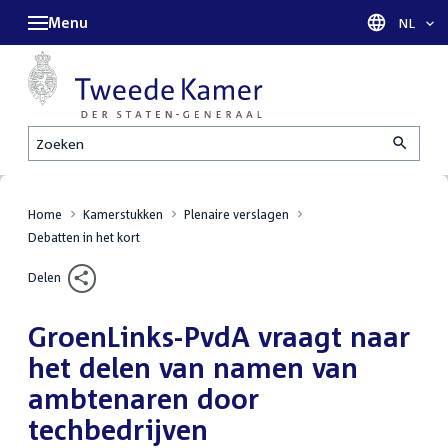
Menu
Taal sel
NL
Zoeken
Home
Kamerstukken
Plenaire verslagen
Debatten in het kort
Delen
GroenLinks-PvdA vraagt naar
het delen van namen van
ambtenaren door
techbedrijven