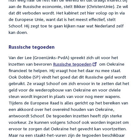
aan de Russische economie, stelt Bikker (ChristenUnie). Ze wil
dat dit verboden wordt. Het kabinet zet hier volop op in via
de Europese Unie, want dat is het meest effectief, stelt
Schoof. Hij zegt toe te gaan kijken naar wat Nederland zelf
kan doen.
Russische tegoeden
Van der Lee (GroenLinks-PvdA) spreekt zich uit voor het
inzetten van bevroren
External
Russische tegoeden
om Oekraïne
financieel te helpen. Hij vraagt hoe het daar nu mee staat.
link:
Ook Dobbe (SP) vindt het goed dat dit Russische geld wordt
gebruikt. Ze vraagt Schoof om zich ervoor in te zetten dat het
geld voor de wederopbouw van Oekraïne en voor civiele
steun wordt ingezet in plaats van voor nog meer wapens.
Tijdens de Europese Raad is alles gericht op het bereiken van
een akkoord over het overeind houden van Oekraïne,
antwoordt Schoof. De tegoeden inzetten heeft zijn sterke
voorkeur. Ze kunnen volgens Schoof ook worden ingezet om
ervoor te zorgen dat Oekraïne het gevecht kan voortzetten.
Maar na een staakt-het-vuren zijn de tegoeden beschikbaar