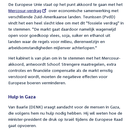
De Europese Unie staat op het punt akkoord te gaan met het
Exte
Mercosur-verdrag
over economische samenwerking met
link:
verschillende Zuid-Amerikaanse landen. Teunissen (PvdD)
vindt het een heel slecht idee om met dit "fossiele verdrag" in
te stemmen. "De markt gaat daardoor namelijk wagenwijd
open voor goedkoop vlees, soja, suiker en ethanol uit
landen waar de regels voor milieu, dierenwelzijn en
arbeidsomstandigheden mijlenver achterlopen."
Het kabinet is van plan om in te stemmen met het Mercosur-
akkoord, antwoordt Schoof. Strengere maatregelen, extra
controles en financiële compensatie als de markt ernstig
verstoord wordt, moeten de negatieve effecten voor
Europese boeren verminderen.
Hulp in Gaza
Van Baarle (DENK) vraagt aandacht voor de mensen in Gaza,
die volgens hem nu hulp nodig hebben. Hij wil weten hoe de
minister-president de druk op Israël tijdens de Europese Raad
gaat opvoeren.