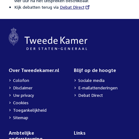
vier uur na het uitspreken beschikbaar.
Kijk debatten terug via
External
Debat Direct
link:
Over Tweedekamer.nl
Blijf op de hoogte
Colofon
Sociale media
Disclaimer
E-mailattenderingen
Uw privacy
Debat Direct
Cookies
Toegankelijkheid
Sitemap
Ambtelijke
Links
ondersteuning