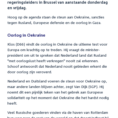
regeringsleiders in Brussel van aanstaande donderdag
en vrijdag.
Hoog op de agenda staan de steun aan Oekraïne, sancties
tegen Rusland, Europese defensie en de oorlog in Gaza.
Oorlog in Oekraïne
Klos (D66) vindt de oorlog in Oekraïne de ultieme test voor
Europa om krachtig op te treden. Hij vraagt de minister-
president om uit te spreken dat Nederland land dat Rusland
"met oorlogslust heeft verkregen" nooit zal erkennen.
Schoof antwoordt dat Nederland nooit gebieden erkent die
door oorlog zijn veroverd.
Nederland en Duitsland voeren de steun voor Oekraïne op,
maar andere landen blijven achter, zegt Van Dijk (SGP). Hij
noemt dit een pijnlijk teken van het gebrek aan Europese
solidariteit op het moment dat Oekraïne die het hardst nodig
heeft.
Veel Russische goederen vinden via de haven van Rotterdam
hun weg naar de rest van de wereld en dat draagt indirect bij