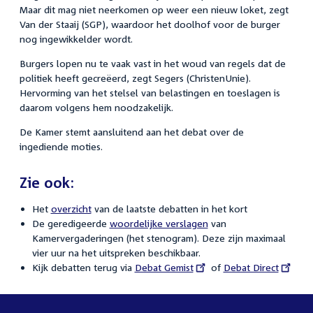
Maar dit mag niet neerkomen op weer een nieuw loket, zegt
Van der Staaij (SGP), waardoor het doolhof voor de burger
nog ingewikkelder wordt.
Burgers lopen nu te vaak vast in het woud van regels dat de
politiek heeft gecreëerd, zegt Segers (ChristenUnie).
Hervorming van het stelsel van belastingen en toeslagen is
daarom volgens hem noodzakelijk.
De Kamer stemt aansluitend aan het debat over de
ingediende moties.
Zie ook:
Het
overzicht
van de laatste debatten in het kort
De geredigeerde
woordelijke verslagen
van
Kamervergaderingen (het stenogram). Deze zijn maximaal
vier uur na het uitspreken beschikbaar.
Kijk debatten terug via
External
Debat Gemist
of
External
Debat Direct
link:
link: