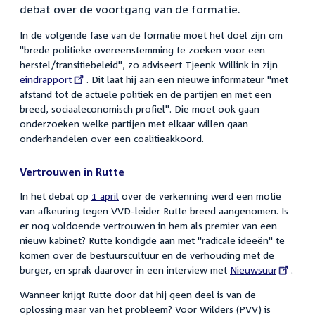
debat over de voortgang van de formatie.
In de volgende fase van de formatie moet het doel zijn om
"brede politieke overeenstemming te zoeken voor een
herstel/transitiebeleid", zo adviseert Tjeenk Willink in zijn
External
eindrapport
. Dit laat hij aan een nieuwe informateur "met
link:
afstand tot de actuele politiek en de partijen en met een
breed, sociaaleconomisch profiel". Die moet ook gaan
onderzoeken welke partijen met elkaar willen gaan
onderhandelen over een coalitieakkoord.
Vertrouwen in Rutte
In het debat op
1 april
over de verkenning werd een motie
van afkeuring tegen VVD-leider Rutte breed aangenomen. Is
er nog voldoende vertrouwen in hem als premier van een
nieuw kabinet? Rutte kondigde aan met "radicale ideeën" te
komen over de bestuurscultuur en de verhouding met de
burger, en sprak daarover in een interview met
External
Nieuwsuur
.
link:
Wanneer krijgt Rutte door dat hij geen deel is van de
oplossing maar van het probleem? Voor Wilders (PVV) is