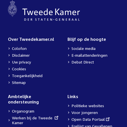
Over Tweedekamer.nl
Blijf op de hoogte
Colofon
Sociale media
Disclaimer
E-mailattenderingen
Uw privacy
Debat Direct
Cookies
Toegankelijkheid
Sitemap
Ambtelijke
Links
ondersteuning
Politieke websites
Organogram
Voor jongeren
External
Werken bij de Tweede
External
Open Data Portaal
link:
Kamer
link:
Erelijst van Gevallenen