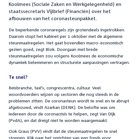
Koolmees (Sociale Zaken en Werkgelegenheid) en
staatssecretaris Vijlbrief (Financiën) over het
afbouwen van het coronasteunpakket.
De beperkende coronaregels zijn grotendeels ingetrokken.
Daarom stopt het kabinet per 1 oktober met de algemene
steunmaatregelen. Het gaat bovendien macro-economisch
gezien goed, zegt Blok. Doorgaan met brede
steunmaatregelen zou volgens Koolmees de economische
dynamiek belemmeren en structurele aanpassingen vertragen.
Te snel?
Reisbranche, taxi's, congrescentra, cultuur. Veel
woordvoerders wijzen op sectoren die nog steeds in de
problemen zitten. De coronasteun wordt te snel en te abrupt
afgebouwd, vindt Azarkan (DENK). De belofte was om
iedereen door de coronacrisis te helpen, zegt Van Dijk
(PvdA), en dat dreigt niet te worden waargemaakt.
Ook Graus (PVV) vindt dat de steunmaatregelen te snel
stoppen. Kijk naar het oprichten van een fonds voor