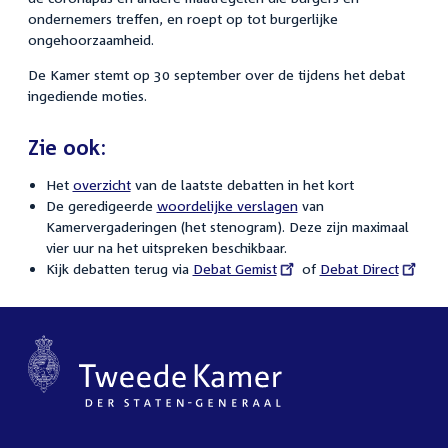
ondernemers treffen, en roept op tot burgerlijke
ongehoorzaamheid.
De Kamer stemt op 30 september over de tijdens het debat
ingediende moties.
Zie ook:
Het
overzicht
van de laatste debatten in het kort
De geredigeerde
woordelijke verslagen
van
Kamervergaderingen (het stenogram). Deze zijn maximaal
vier uur na het uitspreken beschikbaar.
Kijk debatten terug via
External
Debat Gemist
of
External
Debat Direct
link:
link: