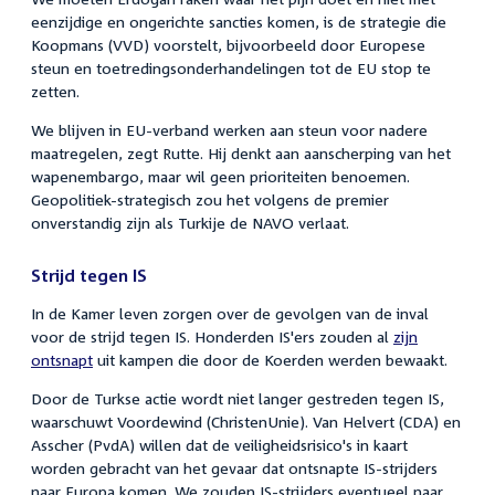
eenzijdige en ongerichte sancties komen, is de strategie die
Koopmans (VVD) voorstelt, bijvoorbeeld door Europese
steun en toetredingsonderhandelingen tot de EU stop te
zetten.
We blijven in EU-verband werken aan steun voor nadere
maatregelen, zegt Rutte. Hij denkt aan aanscherping van het
wapenembargo, maar wil geen prioriteiten benoemen.
Geopolitiek-strategisch zou het volgens de premier
onverstandig zijn als Turkije de NAVO verlaat.
Strijd tegen IS
In de Kamer leven zorgen over de gevolgen van de inval
voor de strijd tegen IS. Honderden IS'ers zouden al
zijn
ontsnapt
uit kampen die door de Koerden werden bewaakt.
Door de Turkse actie wordt niet langer gestreden tegen IS,
waarschuwt Voordewind (ChristenUnie). Van Helvert (CDA) en
Asscher (PvdA) willen dat de veiligheidsrisico's in kaart
worden gebracht van het gevaar dat ontsnapte IS-strijders
naar Europa komen. We zouden IS-strijders eventueel naar