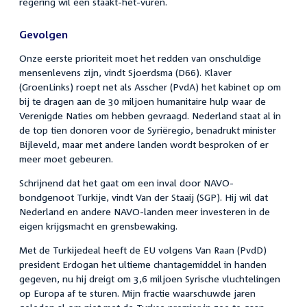
regering wil een staakt-het-vuren.
Gevolgen
Onze eerste prioriteit moet het redden van onschuldige
mensenlevens zijn, vindt Sjoerdsma (D66). Klaver
(GroenLinks) roept net als Asscher (PvdA) het kabinet op om
bij te dragen aan de 30 miljoen humanitaire hulp waar de
Verenigde Naties om hebben gevraagd. Nederland staat al in
de top tien donoren voor de Syriëregio, benadrukt minister
Bijleveld, maar met andere landen wordt besproken of er
meer moet gebeuren.
Schrijnend dat het gaat om een inval door NAVO-
bondgenoot Turkije, vindt Van der Staaij (SGP). Hij wil dat
Nederland en andere NAVO-landen meer investeren in de
eigen krijgsmacht en grensbewaking.
Met de Turkijedeal heeft de EU volgens Van Raan (PvdD)
president Erdogan het ultieme chantagemiddel in handen
gegeven, nu hij dreigt om 3,6 miljoen Syrische vluchtelingen
op Europa af te sturen. Mijn fractie waarschuwde jaren