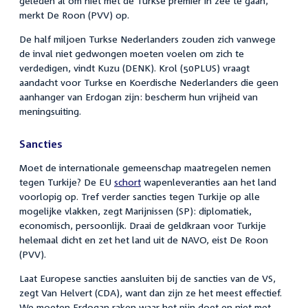
geleden al om niet met de Turkse premier in zee te gaan,
merkt De Roon (PVV) op.
De half miljoen Turkse Nederlanders zouden zich vanwege
de inval niet gedwongen moeten voelen om zich te
verdedigen, vindt Kuzu (DENK). Krol (50PLUS) vraagt
aandacht voor Turkse en Koerdische Nederlanders die geen
aanhanger van Erdogan zijn: bescherm hun vrijheid van
meningsuiting.
Sancties
Moet de internationale gemeenschap maatregelen nemen
tegen Turkije? De EU
schort
wapenleveranties aan het land
voorlopig op. Tref verder sancties tegen Turkije op alle
mogelijke vlakken, zegt Marijnissen (SP): diplomatiek,
economisch, persoonlijk. Draai de geldkraan voor Turkije
helemaal dicht en zet het land uit de NAVO, eist De Roon
(PVV).
Laat Europese sancties aansluiten bij de sancties van de VS,
zegt Van Helvert (CDA), want dan zijn ze het meest effectief.
We moeten Erdogan raken waar het pijn doet en niet met