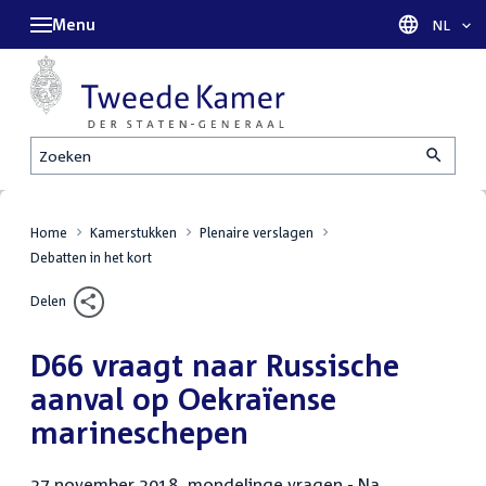
Menu
Taal sel
NL
Zoeken
Home
Kamerstukken
Plenaire verslagen
Debatten in het kort
Delen
D66 vraagt naar Russische
aanval op Oekraïense
marineschepen
27 november 2018, mondelinge vragen - Na