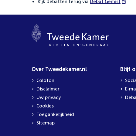
Kijk debatten terug via
External
Debat Gemist
link:
Over Tweedekamer.nl
Blijf 
Colofon
Soci
Disclaimer
E-ma
Uw privacy
Deba
Cookies
Toegankelijkheid
Sitemap