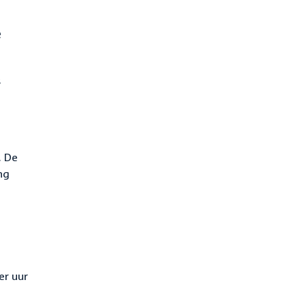
e
s
. De
ng
er uur