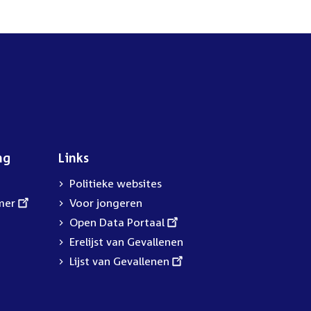
ng
Links
Politieke websites
mer
Voor jongeren
External
Open Data Portaal
link:
Erelijst van Gevallenen
External
Lijst van Gevallenen
link: