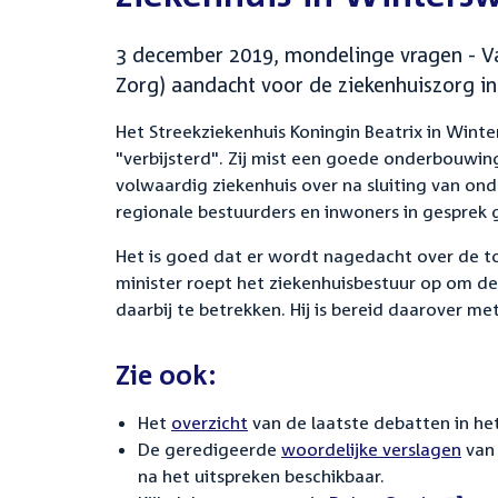
3 december 2019, mondelinge vragen - Va
Zorg) aandacht voor de ziekenhuiszorg in
Het Streekziekenhuis Koningin Beatrix in Winte
"verbijsterd". Zij mist een goede onderbouwing 
volwaardig ziekenhuis over na sluiting van on
regionale bestuurders en inwoners in gesprek
Het is goed dat er wordt nagedacht over de t
minister roept het ziekenhuisbestuur op om d
daarbij te betrekken. Hij is bereid daarover me
Zie ook:
Het
overzicht
van de laatste debatten in het
De geredigeerde
woordelijke verslagen
van 
na het uitspreken beschikbaar.