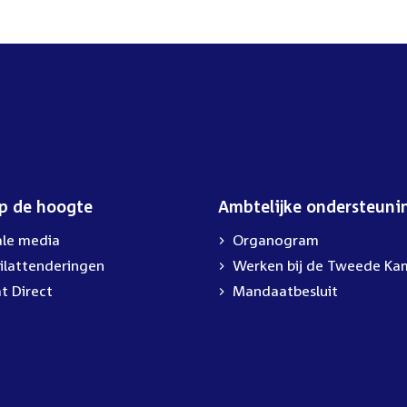
op de hoogte
Ambtelijke ondersteuni
ale media
Organogram
ilattenderingen
External
Werken bij de Tweede Ka
link:
t Direct
Mandaatbesluit