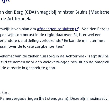
n den Berg (CDA) vraagt bij minister Bruins (Medisch
 de Achterhoek.
rswijk is van plan om
External
afdelingen te sluiten
. Van den Berg i
en wijst op onrust in de regio daarover. Blijft er wel een
link:
der andere de afdeling verloskunde? En kan de minister met
 gaan over de lokale zorgbehoeften?
oekomst van de ziekenhuiszorg in de Achterhoek, zegt Bruins
e tijd te nemen voor een weloverwogen besluit en de omgevi
t de directie in gesprek te gaan.
 kort
Kamervergaderingen (het stenogram). Deze zijn maximaal vi