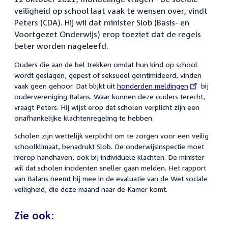
veiligheid op school laat vaak te wensen over, vindt
Peters (CDA). Hij wil dat minister Slob (Basis- en
Voortgezet Onderwijs) erop toeziet dat de regels
beter worden nageleefd.
Ouders die aan de bel trekken omdat hun kind op school
wordt geslagen, gepest of seksueel geïntimideerd, vinden
vaak geen gehoor. Dat blijkt uit
External
honderden meldingen
bij
oudervereniging Balans. Waar kunnen deze ouders terecht,
link:
vraagt Peters. Hij wijst erop dat scholen verplicht zijn een
onafhankelijke klachtenregeling te hebben.
Scholen zijn wettelijk verplicht om te zorgen voor een veilig
schoolklimaat, benadrukt Slob. De onderwijsinspectie moet
hierop handhaven, ook bij individuele klachten. De minister
wil dat scholen incidenten sneller gaan melden. Het rapport
van Balans neemt hij mee in de evaluatie van de Wet sociale
veiligheid, die deze maand naar de Kamer komt.
Zie ook: