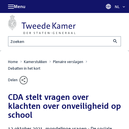
Menu
Taal sel
NL
Zoeken
Home
Kamerstukken
Plenaire verslagen
Debatten in het kort
Delen
CDA stelt vragen over
klachten over onveiligheid op
school
12 oktober 2021, mondelinge vragen - De sociale