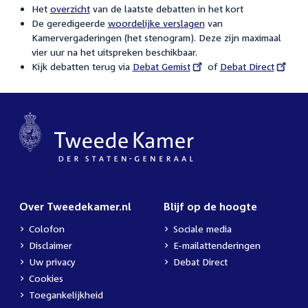
Het
overzicht
van de laatste debatten in het kort
De geredigeerde
woordelijke verslagen
van
Kamervergaderingen (het stenogram). Deze zijn maximaal
vier uur na het uitspreken beschikbaar.
Kijk debatten terug via
External
Debat Gemist
of
External
Debat Direct
link:
link:
Over Tweedekamer.nl
Blijf op de hoogte
Colofon
Sociale media
Disclaimer
E-mailattenderingen
Uw privacy
Debat Direct
Cookies
Toegankelijkheid